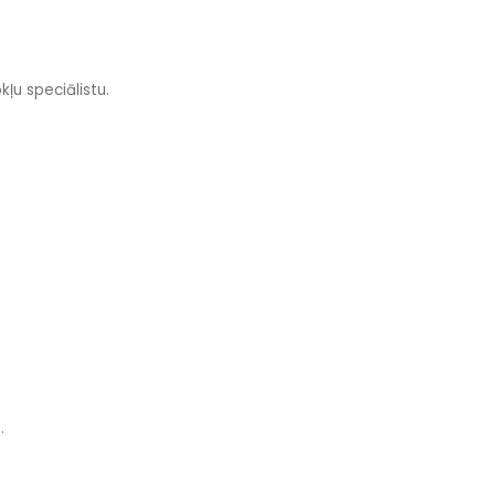
kļu speciālistu.
.