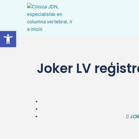
Ir
al
contenido
Abrir barra de herramientas
Joker LV reģist
JOK