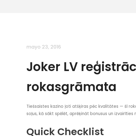
mayo 23, 2016
Joker LV reģistrā
rokasgrāmata
Tiešsaistes kazino ļoti atšķiras pēc kvalitātes — šī ro
soļus, kā sākt spēlēt, aprēķināt bonusus un izvairītie
Quick Checklist