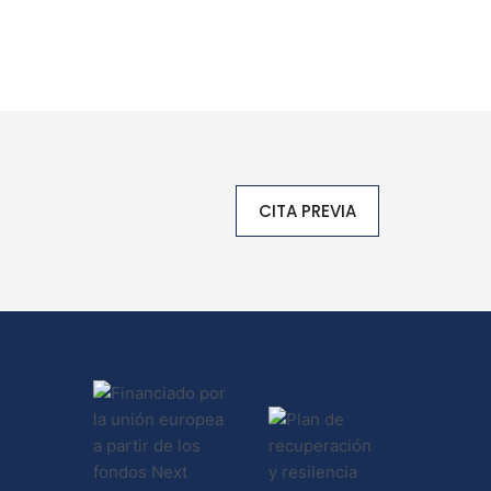
CITA PREVIA