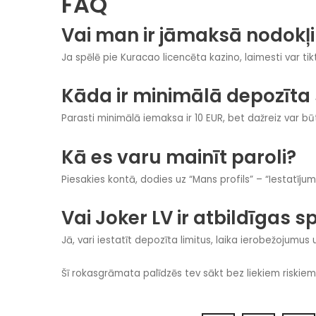
FAQ
Vai man ir jāmaksā nodokļi
Ja spēlē pie Kuracao licencēta kazino, laimesti var tik
Kāda ir minimālā depozīt
Parasti minimālā iemaksa ir 10 EUR, bet dažreiz var
Kā es varu mainīt paroli?
Piesakies kontā, dodies uz “Mans profils” – “Iestatījumi
Vai Joker LV ir atbildīgas sp
Jā, vari iestatīt depozīta limitus, laika ierobežojumu
Šī rokasgrāmata palīdzēs tev sākt bez liekiem riskiem