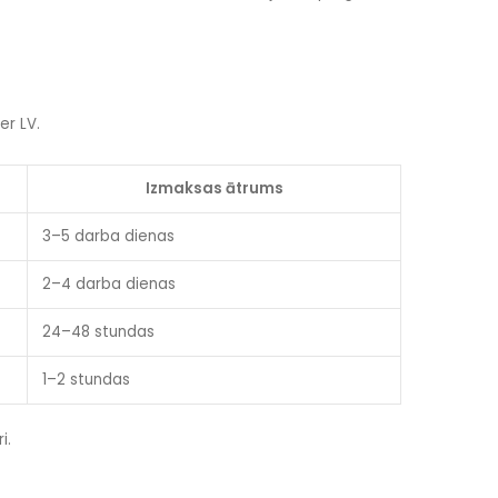
er LV.
Izmaksas ātrums
3–5 darba dienas
2–4 darba dienas
24–48 stundas
1–2 stundas
i.