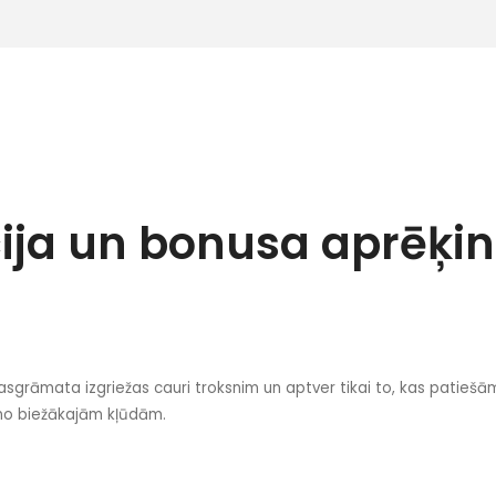
cija un bonusa aprēķin
kasgrāmata izgriežas cauri troksnim un aptver tikai to, kas patiešām 
s no biežākajām kļūdām.