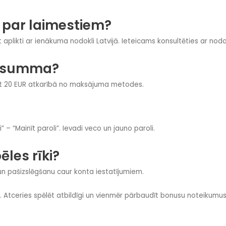
 par laimestiem?
t aplikti ar ienākuma nodokli Latvijā. Ieteicams konsultēties ar nodo
a summa?
 būt 20 EUR atkarībā no maksājuma metodes.
” – “Mainīt paroli”. Ievadi veco un jauno paroli.
ēles rīki?
s un pašizslēgšanu caur konta iestatījumiem.
. Atceries spēlēt atbildīgi un vienmēr pārbaudīt bonusu noteikumus