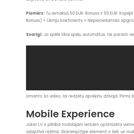
Piemērs:
Tu iemaksā 50 EUR. Bonuss ir 50 EUR. Kopējā 
Bonuss) × Likmju koeficients = Nepieciešamais apgroz
Svarīgi:
Ja spēlē tikai spēļu automātus, tie parasti ve
Izmanto šo video, lai redzētu aprēķinu dzīvajā. Pirms
Mobile Experience
Joker LV ir pilnībā mobilajām ierīcēm optimizēta viet
adaptīvā režīmā. Skārienjūtīgie elementi ir lieli, un 