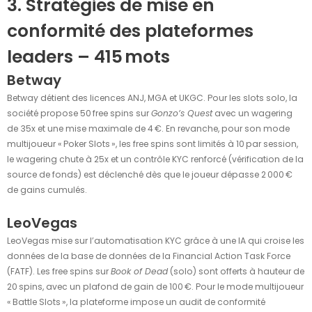
3. Stratégies de mise en
conformité des plateformes
leaders – 415 mots
Betway
Betway détient des licences ANJ, MGA et UKGC. Pour les slots solo, la
société propose 50 free spins sur
Gonzo’s Quest
avec un wagering
de 35x et une mise maximale de 4 €. En revanche, pour son mode
multijoueur « Poker Slots », les free spins sont limités à 10 par session,
le wagering chute à 25x et un contrôle KYC renforcé (vérification de la
source de fonds) est déclenché dès que le joueur dépasse 2 000 €
de gains cumulés.
LeoVegas
LeoVegas mise sur l’automatisation KYC grâce à une IA qui croise les
données de la base de données de la Financial Action Task Force
(FATF). Les free spins sur
Book of Dead
(solo) sont offerts à hauteur de
20 spins, avec un plafond de gain de 100 €. Pour le mode multijoueur
« Battle Slots », la plateforme impose un audit de conformité