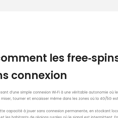
comment les free‑spins
ns connexion
ssant d’une simple connexion Wi‑Fi à une véritable autonomie où le 
 miser, tourner et encaisser même dans les zones où la 4G/5G est 
e capacité à jouer sans connexion permanente, en stockant localem
 les habitants de régions rurales où le signal est intermittent. En