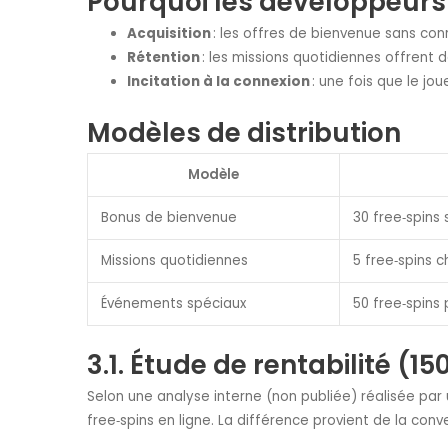
Pourquoi les développeurs l
Acquisition
: les offres de bienvenue sans con
Rétention
: les missions quotidiennes offrent 
Incitation à la connexion
: une fois que le jo
Modèles de distribution
Modèle
Bonus de bienvenue
30 free‑spins
Missions quotidiennes
5 free‑spins 
Événements spéciaux
50 free‑spins
3.1. Étude de rentabilité (1
Selon une analyse interne (non publiée) réalisée par u
free‑spins en ligne. La différence provient de la conv