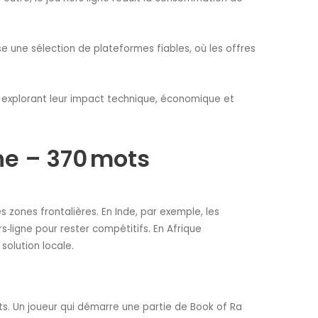
 une sélection de plateformes fiables, où les offres
en explorant leur impact technique, économique et
gne – 370 mots
s zones frontalières. En Inde, par exemple, les
s‑ligne pour rester compétitifs. En Afrique
solution locale.
ts. Un joueur qui démarre une partie de Book of Ra