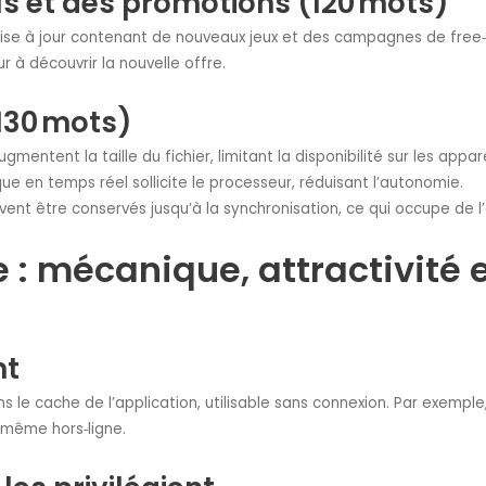
us et des promotions (120 mots)
e à jour contenant de nouveaux jeux et des campagnes de free‑spi
ur à découvrir la nouvelle offre.
(130 mots)
gmentent la taille du fichier, limitant la disponibilité sur les appar
que en temps réel sollicite le processeur, réduisant l’autonomie.
oivent être conservés jusqu’à la synchronisation, ce qui occupe de
ine : mécanique, attractivité
nt
ns le cache de l’application, utilisable sans connexion. Par exemple
s même hors‑ligne.