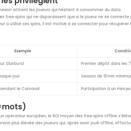
es privilégient
nexion attirent les joueurs qui hésitent à consommer du data.
des free‑spins qui ne disparaissent que si le joueur ne se connec
ueur a utilisé ses spins, il est motivé à se connecter pour récupér
Exemple
Conditi
 sur
Starburst
Premier dépôt dans les 7 
chaque jour
Session de 10 min minim
 pendant le Carnaval
Participation à un mini‑je
50 mots)
n opérateur européen, le ROI moyen des free‑spins offline s’élève à 
ersion plus élevée des joueurs qui, après avoir joué offline, effect