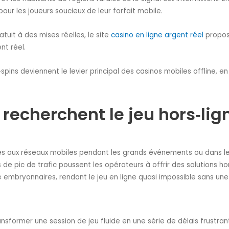
r les joueurs soucieux de leur forfait mobile.
tuit à des mises réelles, le site
casino en ligne argent réel
propose
nt réel.
spins deviennent le levier principal des casinos mobiles offline, 
s recherchent le jeu hors‑li
’accès aux réseaux mobiles pendant les grands événements ou dans le
e pic de trafic poussent les opérateurs à offrir des solutions hor
 embryonnaires, rendant le jeu en ligne quasi impossible sans une 
nsformer une session de jeu fluide en une série de délais frustran