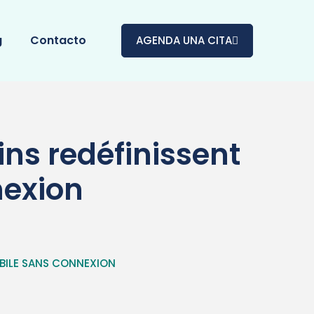
g
Contacto
AGENDA UNA CITA
ins redéfinissent
nexion
OBILE SANS CONNEXION