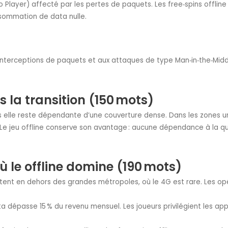
 Player) affecté par les pertes de paquets. Les free‑spins offline
sommation de data nulle.
nterceptions de paquets et aux attaques de type Man‑in‑the‑Middl
s la transition (150 mots)
s elle reste dépendante d’une couverture dense. Dans les zones ur
. Le jeu offline conserve son avantage : aucune dépendance à la qu
ù le offline domine (190 mots)
abitent en dehors des grandes métropoles, où le 4G est rare. Les 
a dépasse 15 % du revenu mensuel. Les joueurs privilégient les app