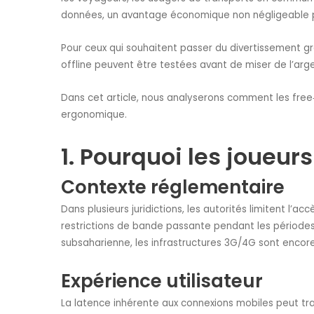
données, un avantage économique non négligeable pou
Pour ceux qui souhaitent passer du divertissement gra
offline peuvent être testées avant de miser de l’arge
Dans cet article, nous analyserons comment les free‑
ergonomique.
1. Pourquoi les joueur
Contexte réglementaire
Dans plusieurs juridictions, les autorités limitent l
restrictions de bande passante pendant les périodes d
subsaharienne, les infrastructures 3G/4G sont encore
Expérience utilisateur
La latence inhérente aux connexions mobiles peut tra