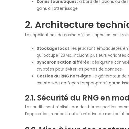
Zones touristiques
: à bord des avions ou des 
gains à l’atterrissage.
2. Architecture techn
Les applications de casino offline s’appuient sur trois 
Stockage local
: les jeux sont empaquetés en 
qui occupe 120 Mo, incluant plusieurs variantes 
Synchronisation différée
: dès qu’une connexi
cryptées pour éviter les pertes de données.
Gestion du RNG hors‑ligne
: le générateur de 
est stockée de façon tamper‑proof, garantissa
2.1. Sécurité du RNG en mo
Les audits sont réalisés par des tierces parties co
l’application, rendant toute tentative de manipulatio