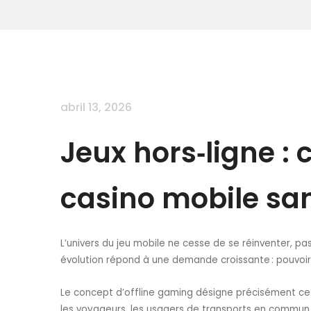
abril 13, 2026
Jeux hors‑ligne : 
casino mobile sa
L’univers du jeu mobile ne cesse de se réinventer, pa
évolution répond à une demande croissante : pouvoir
Le concept d’offline gaming désigne précisément cett
les voyageurs, les usagers de transports en commun et