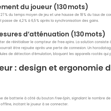
ement du joueur (130 mots)
27 % du temps moyen de jeu et une hausse de 18 % du taux de con
l passe de 4,2 % à 6,5 % après la synchronisation des gains.
mesures d’atténuation (130 mots)
ter de réinitialiser le compteur de free‑spins. La solution consiste
ourrait être rejouée après une perte de connexion. Un horodatage
ules de détection d’émulation, bloquant les appareils rootés qui p
teur : design et ergonomie d
cône de batterie à côté du bouton
Free‑Spin
, signalant le nombre de
offline, incitant le joueur à se connecter.