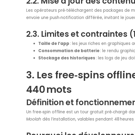
2.2. Mise à jour des conten
Les opérateurs pré‑téléchargent des packages de mis
envoie une push‑notification différée, invitant le joue
2.3. Limites et contraintes 
Taille de l’app
: les jeux riches en graphiques au
Consommation de batterie
: le rendu graphi
Stockage des historiques
: les logs de jeu d
3. Les free‑spins offl
440 mots
Définition et fonctionneme
Un free‑spin offline est un tour gratuit pré‑chargé da
Moolah
dès l’installation, valables pendant 48 heure