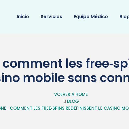
Inicio
Servicios
Equipo Médico
Blo
: comment les free‑sp
sino mobile sans con
VOLVER A HOME
BLOG
GNE : COMMENT LES FREE‑SPINS REDÉFINISSENT LE CASINO M