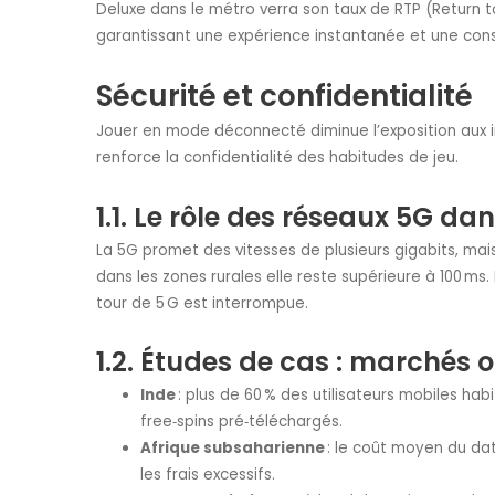
Deluxe dans le métro verra son taux de RTP (Return to
garantissant une expérience instantanée et une con
Sécurité et confidentialité
Jouer en mode déconnecté diminue l’exposition aux i
renforce la confidentialité des habitudes de jeu.
1.1. Le rôle des réseaux 5G dan
La 5G promet des vitesses de plusieurs gigabits, mai
dans les zones rurales elle reste supérieure à 100 ms
tour de 5 G est interrompue.
1.2. Études de cas : marchés o
Inde
: plus de 60 % des utilisateurs mobiles h
free‑spins pré‑téléchargés.
Afrique subsaharienne
: le coût moyen du dat
les frais excessifs.