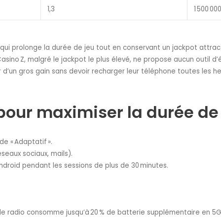
1,3
1 500 00
 prolonge la durée de jeu tout en conservant un jackpot attract
 Casino Z, malgré le jackpot le plus élevé, ne propose aucun outil 
r d’un gros gain sans devoir recharger leur téléphone toutes les 
r pour maximiser la durée de
de « Adaptatif ».
éseaux sociaux, mails).
ndroid pendant les sessions de plus de 30 minutes.
odule radio consomme jusqu’à 20 % de batterie supplémentaire en 5G