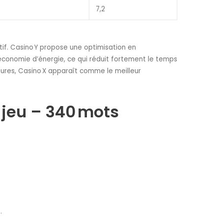
0
7,2
if. Casino Y propose une optimisation en
d’économie d’énergie, ce qui réduit fortement le temps
heures, Casino X apparaît comme le meilleur
 jeu – 340 mots
.