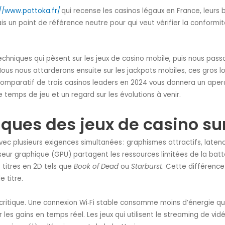
://www.pottoka.fr/
qui recense les casinos légaux en France, leurs 
is un point de référence neutre pour qui veut vérifier la conformité
echniques qui pèsent sur les jeux de casino mobile, puis nous pass
us nous attarderons ensuite sur les jackpots mobiles, ces gros lot
comparatif de trois casinos leaders en 2024 vous donnera un aper
temps de jeu et un regard sur les évolutions à venir.
iques des jeux de casino su
vec plusieurs exigences simultanées : graphismes attractifs, lat
seur graphique (GPU) partagent les ressources limitées de la bat
s titres en 2D tels que
Book of Dead
ou
Starburst
. Cette différence
e titre.
ritique. Une connexion Wi‑Fi stable consomme moins d’énergie qu’u
 les gains en temps réel. Les jeux qui utilisent le streaming de v