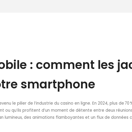
bile : comment les ja
votre smartphone
evenu le pilier de l’industrie du casino en ligne. En 2024, plus de 7
ent ou qu’ils profitent d’un moment de détente entre deux réunio
cran lumineux, des animations flamboyantes et un flux de données