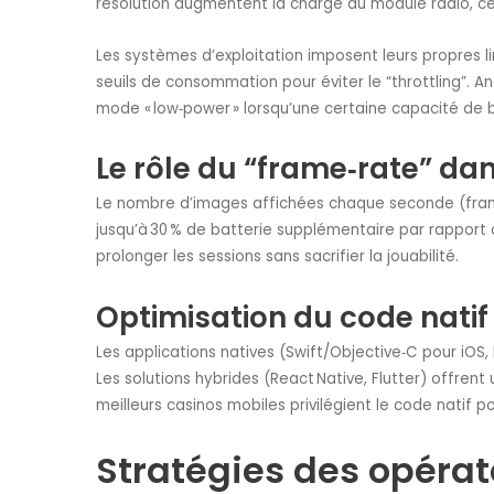
résolution augmentent la charge du module radio, ce 
Les systèmes d’exploitation imposent leurs propres li
seuils de consommation pour éviter le “throttling”. 
mode « low‑power » lorsqu’une certaine capacité de b
Le rôle du “frame‑rate” da
Le nombre d’images affichées chaque seconde (frame
jusqu’à 30 % de batterie supplémentaire par rapport
prolonger les sessions sans sacrifier la jouabilité.
Optimisation du code natif
Les applications natives (Swift/Objective‑C pour iOS,
Les solutions hybrides (React Native, Flutter) offre
meilleurs casinos mobiles privilégient le code natif p
Stratégies des opéra