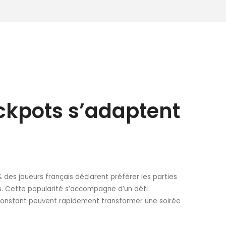
ckpots s’adaptent
0 % des joueurs français déclarent préférer les parties
ns. Cette popularité s’accompagne d’un défi
 constant peuvent rapidement transformer une soirée