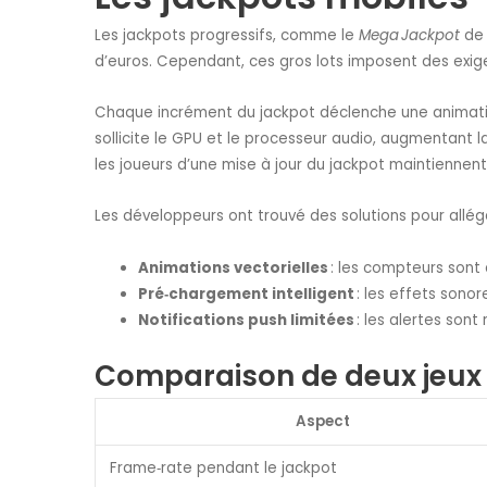
Les jackpots progressifs, comme le
Mega Jackpot
d
d’euros. Cependant, ces gros lots imposent des exig
Chaque incrément du jackpot déclenche une animatio
sollicite le GPU et le processeur audio, augmentant l
les joueurs d’une mise à jour du jackpot maintiennent
Les développeurs ont trouvé des solutions pour allég
Animations vectorielles
: les compteurs sont 
Pré‑chargement intelligent
: les effets sonor
Notifications push limitées
: les alertes sont
Comparaison de deux jeux p
Aspect
Frame‑rate pendant le jackpot