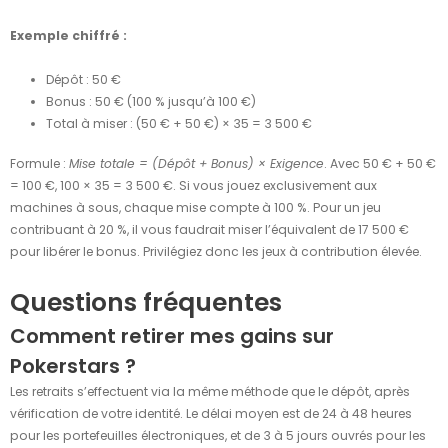
Exemple chiffré :
Dépôt : 50 €
Bonus : 50 € (100 % jusqu’à 100 €)
Total à miser : (50 € + 50 €) × 35 = 3 500 €
Formule :
Mise totale = (Dépôt + Bonus) × Exigence
. Avec 50 € + 50 €
= 100 €, 100 × 35 = 3 500 €. Si vous jouez exclusivement aux
machines à sous, chaque mise compte à 100 %. Pour un jeu
contribuant à 20 %, il vous faudrait miser l’équivalent de 17 500 €
pour libérer le bonus. Privilégiez donc les jeux à contribution élevée.
Questions fréquentes
Comment retirer mes gains sur
Pokerstars ?
Les retraits s’effectuent via la même méthode que le dépôt, après
vérification de votre identité. Le délai moyen est de 24 à 48 heures
pour les portefeuilles électroniques, et de 3 à 5 jours ouvrés pour les