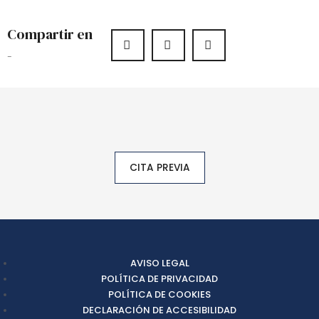
Compartir en
-
CITA PREVIA
AVISO LEGAL
POLÍTICA DE PRIVACIDAD
POLÍTICA DE COOKIES
DECLARACIÓN DE ACCESIBILIDAD