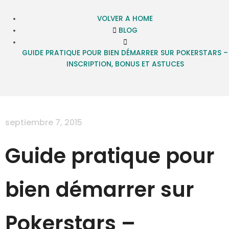
VOLVER A HOME
BLOG
GUIDE PRATIQUE POUR BIEN DÉMARRER SUR POKERSTARS –
INSCRIPTION, BONUS ET ASTUCES
septiembre 7, 2015
Guide pratique pour
bien démarrer sur
Pokerstars –