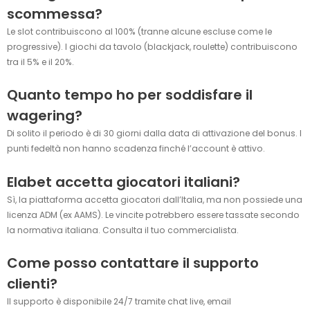
scommessa?
Le slot contribuiscono al 100% (tranne alcune escluse come le
progressive). I giochi da tavolo (blackjack, roulette) contribuiscono
tra il 5% e il 20%.
Quanto tempo ho per soddisfare il
wagering?
Di solito il periodo è di 30 giorni dalla data di attivazione del bonus. I
punti fedeltà non hanno scadenza finché l’account è attivo.
Elabet accetta giocatori italiani?
Sì, la piattaforma accetta giocatori dall’Italia, ma non possiede una
licenza ADM (ex AAMS). Le vincite potrebbero essere tassate secondo
la normativa italiana. Consulta il tuo commercialista.
Come posso contattare il supporto
clienti?
Il supporto è disponibile 24/7 tramite chat live, email