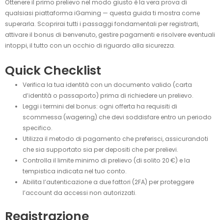
Ottenere il primo prelievo nel modo giusto è la vera prova di
qualsiasi piattaforma iGaming — questa guida ti mostra come
superarla. Scoprirai tutti i passaggi fondamentali per registrarti,
attivare il bonus di benvenuto, gestire pagamenti e risolvere eventuali
intoppi, il tutto con un occhio di riguardo alla sicurezza.
Quick Checklist
Verifica la tua identità con un documento valido (carta
d’identità o passaporto) prima di richiedere un prelievo.
Leggi i termini del bonus: ogni offerta ha requisiti di
scommessa (wagering) che devi soddisfare entro un periodo
specifico.
Utilizza il metodo di pagamento che preferisci, assicurandoti
che sia supportato sia per depositi che per prelievi.
Controlla il limite minimo di prelievo (di solito 20 €) e la
tempistica indicata nel tuo conto.
Abilita l’autenticazione a due fattori (2FA) per proteggere
l’account da accessi non autorizzati.
Registrazione