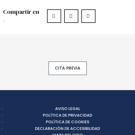
Compartir en
-
CITA PREVIA
AVISO LEGAL
POLÍTICA DE PRIVACIDAD
POLÍTICA DE COOKIES
DECLARACIÓN DE ACCESIBILIDAD