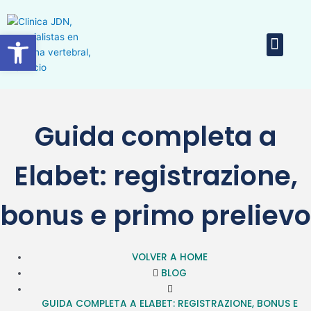
Ir
al
Abrir barra de herramientas
Men
contenido
Equipo 
Guida completa a
Elabet: registrazione,
bonus e primo prelievo
VOLVER A HOME
BLOG
GUIDA COMPLETA A ELABET: REGISTRAZIONE, BONUS E