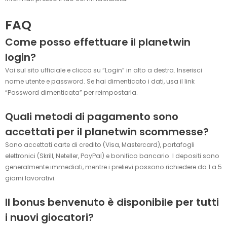
FAQ
Come posso effettuare il planetwin
login?
Vai sul sito ufficiale e clicca su “Login” in alto a destra. Inserisci
nome utente e password. Se hai dimenticato i dati, usa il link
“Password dimenticata” per reimpostarla.
Quali metodi di pagamento sono
accettati per il planetwin scommesse?
Sono accettati carte di credito (Visa, Mastercard), portafogli
elettronici (Skrill, Neteller, PayPal) e bonifico bancario. I depositi sono
generalmente immediati, mentre i prelievi possono richiedere da 1 a 5
giorni lavorativi.
Il bonus benvenuto è disponibile per tutti
i nuovi giocatori?