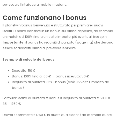
per vedere l’interfaccia mobile in azione.
Come funzionano i bonus
Il planetwin bonus benvenuto è strutturato per premiare i nuovi
iscritti. Di solito consiste in un bonus sul primo deposito, ad esempio
un match del 100% fino a un certo importo, più eventuali free spin.
Importante:
il bonus ha requisiti di puntata (wagering) che devono
essere soddisfatti prima di prelevare le vincite.
Esempio di calcolo del bonus:
Deposito: 50 €
Bonus: 100% fino a 100 € → bonus ricevuto: 50 €
Requisito di puntata: 35x il bonus (cioè 35 volte l’importo del
bonus)
Formula: Merito di puntata = Bonus × Requisito di puntata = 50 € ×
35 = 1750 €
Dovrai scommettere 1750 € in quote qualificanti (ad esempio quote