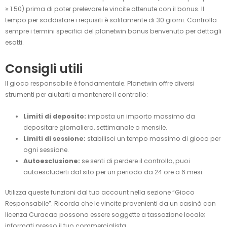
≥ 1.50) prima di poter prelevare le vincite ottenute con il bonus. Il
tempo per soddisfare i requisiti è solitamente di 30 giorni. Controlla
sempre i termini specifici del planetwin bonus benvenuto per dettagli
esatti.
Consigli utili
Il gioco responsabile è fondamentale. Planetwin offre diversi
strumenti per aiutarti a mantenere il controllo:
Limiti di deposito:
imposta un importo massimo da
depositare giornaliero, settimanale o mensile.
Limiti di sessione:
stabilisci un tempo massimo di gioco per
ogni sessione.
Autoesclusione:
se senti di perdere il controllo, puoi
autoescluderti dal sito per un periodo da 24 ore a 6 mesi.
Utilizza queste funzioni dal tuo account nella sezione “Gioco
Responsabile”. Ricorda che le vincite provenienti da un casinò con
licenza Curacao possono essere soggette a tassazione locale;
informati presso il tuo commercialista.