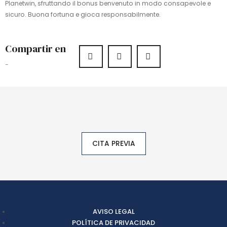
Planetwin, sfruttando il bonus benvenuto in modo consapevole e
sicuro. Buona fortuna e gioca responsabilmente.
Compartir en
-
CITA PREVIA
AVISO LEGAL
POLÍTICA DE PRIVACIDAD