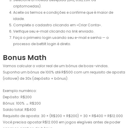
criptomoedas).
Aceite os termos e condições e confirme que é maior de
idade.
Complete o cadastro clicando em «Criar Conta».
Verifique seu e-mail clicando no link enviado.
Faça o primeiro login usando seu e-mail e senha — o
processo de bettilt login é direto.
Bonus Math
Vamos calcular o valor real de um bônus de boas-vindas.
Suponha um bônus de 100% até R$500 com um requisito de aposta
(rollover) de 30x (depósito + bônus).
Exemplo numérico:
Depósito: R$200
Bônus: 100% → R$200
Saldo total: R$400
Requisito de aposta: 30 × (R$200 + R$200) = 30 × R$400 = R$12.000
Você precisa apostar R$12.000 em jogos elegíveis antes de poder