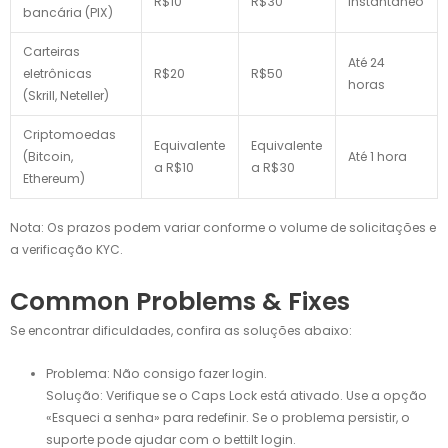
R$10
R$30
Instantâneo
bancária (PIX)
Carteiras
Até 24
eletrônicas
R$20
R$50
horas
(Skrill, Neteller)
Criptomoedas
Equivalente
Equivalente
(Bitcoin,
Até 1 hora
a R$10
a R$30
Ethereum)
Nota: Os prazos podem variar conforme o volume de solicitações e
a verificação KYC.
Common Problems & Fixes
Se encontrar dificuldades, confira as soluções abaixo:
Problema: Não consigo fazer login.
Solução: Verifique se o Caps Lock está ativado. Use a opção
«Esqueci a senha» para redefinir. Se o problema persistir, o
suporte pode ajudar com o bettilt login.