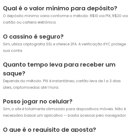
Qual é o valor mínimo para depósito?
O depósito mínimo varia conforme o método: R$10 via PIX, R$20 via
cartão ou carteira eletrônica.
O cassino é seguro?
Sim, utiliza criptografia SSL e oferece 2FA. A verificação KYC protege
sua conta.
Quanto tempo leva para receber um
saque?
Depende do método: PIX é instantâneo, cartão leva de 1 a 3 dias
úteis, criptomoedas até 1 hora.
Posso jogar no celular?
Sim, o site é totalmente otimizado para dispositivos móveis. Não é
necessário baixar um aplicativo — basta acessar pelo navegador.
O que é o requisito de aposta?