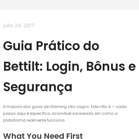
julio 24, 2017
Guia Prático do
Bettilt: Login, Bônus e
Segurança
A maioria dos guias de iGaming são vagos. Este não é — cada
passo aqui é específico, acionável e baseado em como a
plataforma realmente funciona.
What You Need First