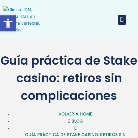
Ir
al
Abrir barra de herramientas
Men
contenido
Equipo 
Guía práctica de Stake
casino: retiros sin
complicaciones
VOLVER A HOME
BLOG
GUÍA PRÁCTICA DE STAKE CASINO: RETIROS SIN