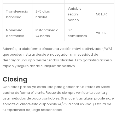
Variable
Transferencia
2–5 días
según
50 EUR
bancaria
hábiles
banco
Monedero
Instantáneo a
Sin
20 EUR
electrónico
24 horas
comisiones
Además, la plataforma ofrece una versión móvil optimizada (PWA)
que puedes instalar desde el navegador, sin necesidad de
descargar una app desde tiendas oficiales. Esto garantiza acceso
rápido y seguro desde cualquier dispositivo.
Closing
Con estos pasos, ya estás listo para gestionar tus retiros en Stake
casino de forma eficiente. Recuerda siempre verificar tu cuenta y
usar métodos de pago confiables. Si encuentras algún problema, el
soporte al cliente está disponible 24/7 vía chat en vivo. ¡Disfruta de
tu experiencia de juego responsable!