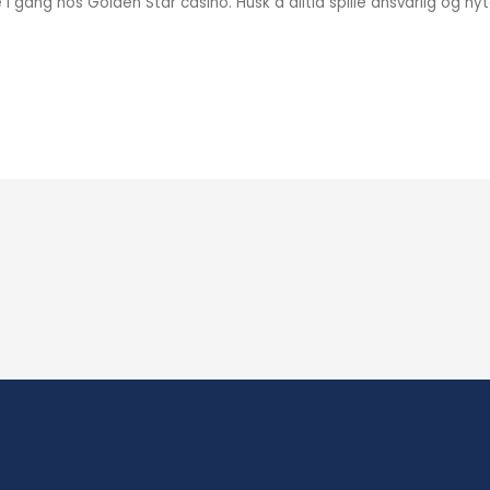
gang hos Golden Star casino. Husk å alltid spille ansvarlig og nyt