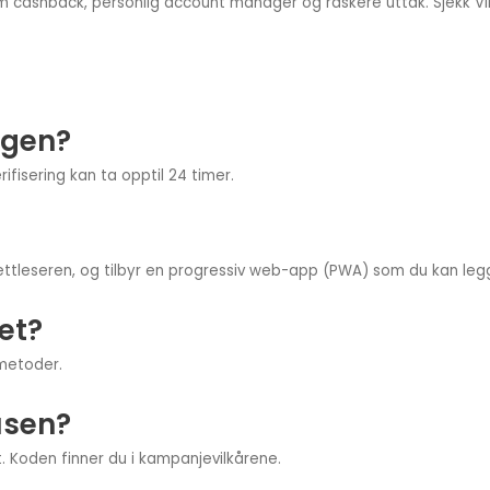
om cashback, personlig account manager og raskere uttak. Sjekk VIP
ingen?
fisering kan ta opptil 24 timer.
nettleseren, og tilbyr en progressiv web-app (PWA) som du kan legg
et?
smetoder.
usen?
 Koden finner du i kampanjevilkårene.