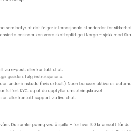
oe som betyr at det følger internasjonale standarder for sikkerhet
ensierte casinoer kan være skattepliktige i Norge – sjekk med Skat
ll via e-post, eller kontakt chat.
ggingssiden, følg instruksjonene.
den under innskudd (hvis aktuelt). Noen bonuser aktiveres automa
har fullført KYC, og at du oppfyller omsetningskravet.
r, eller kontakt support via live chat.
ivåer. Du samler poeng ved å spille – for hver 100 kr omsatt får d