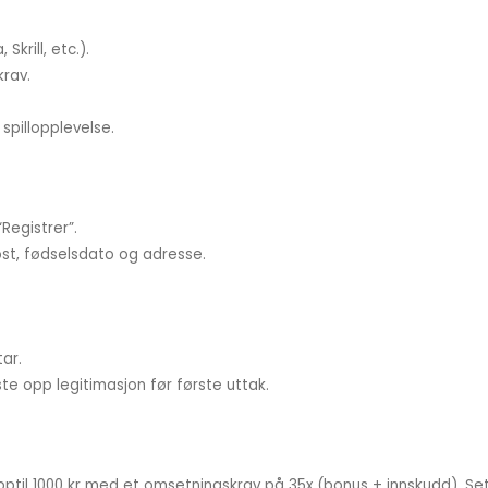
krill, etc.).
krav.
 spillopplevelse.
“Registrer”.
post, fødselsdato og adresse.
ar.
te opp legitimasjon før første uttak.
ptil 1000 kr med et omsetningskrav på 35x (bonus + innskudd). Sette