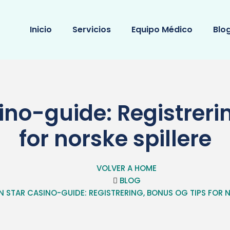
Inicio
Servicios
Equipo Médico
Blo
ino-guide: Registrerin
for norske spillere
VOLVER A HOME
BLOG
 STAR CASINO-GUIDE: REGISTRERING, BONUS OG TIPS FOR N