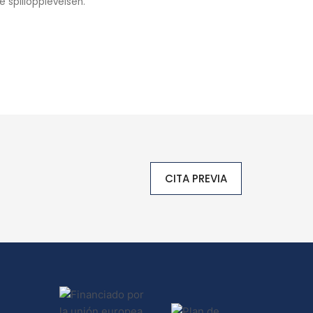
e spillopplevelsen.
CITA PREVIA