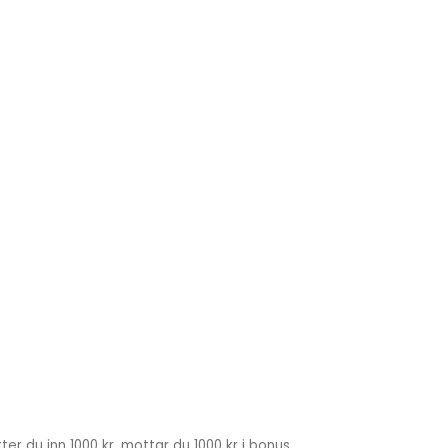
r du inn 1000 kr, mottar du 1000 kr i bonus.