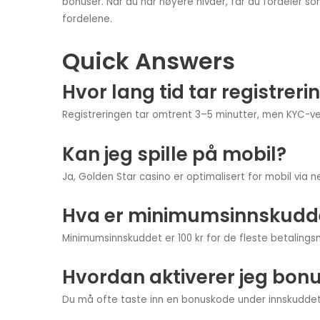
bonuser. Når du når høyere nivåer, får du fordeler s
fordelene.
Quick Answers
Hvor lang tid tar registrer
Registreringen tar omtrent 3–5 minutter, men KYC-veri
Kan jeg spille på mobil?
Ja, Golden Star casino er optimalisert for mobil via 
Hva er minimumsinnskudd
Minimumsinnskuddet er 100 kr for de fleste betaling
Hvordan aktiverer jeg bon
Du må ofte taste inn en bonuskode under innskuddet.