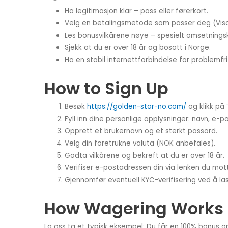
Ha legitimasjon klar – pass eller førerkort.
Velg en betalingsmetode som passer deg (Visa, S
Les bonusvilkårene nøye – spesielt omsetnings
Sjekk at du er over 18 år og bosatt i Norge.
Ha en stabil internettforbindelse for problemfri
How to Sign Up
Besøk
https://golden-star-no.com/
og klikk på 
Fyll inn dine personlige opplysninger: navn, e-
Opprett et brukernavn og et sterkt passord.
Velg din foretrukne valuta (NOK anbefales).
Godta vilkårene og bekreft at du er over 18 år.
Verifiser e-postadressen din via lenken du mott
Gjennomfør eventuell KYC-verifisering ved å las
How Wagering Works
La oss ta et typisk eksempel: Du får en 100% bonus op