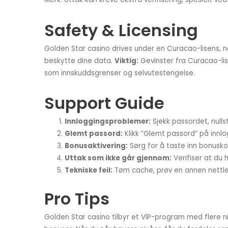
Safety & Licensing
Golden Star casino drives under en Curacao-lisens, n
beskytte dine data.
Viktig:
Gevinster fra Curacao-lis
som innskuddsgrenser og selvutestengelse.
Support Guide
Innloggingsproblemer:
Sjekk passordet, nullsti
Glemt passord:
Klikk “Glemt passord” på innlo
Bonusaktivering:
Sørg for å taste inn bonusko
Uttak som ikke går gjennom:
Verifiser at du 
Tekniske feil:
Tøm cache, prøv en annen nettlese
Pro Tips
Golden Star casino tilbyr et VIP-program med flere n