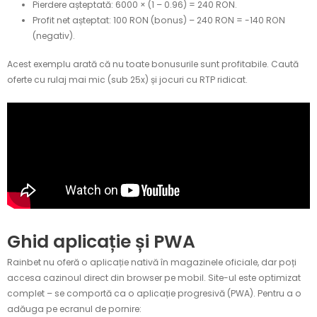
Pierdere așteptată: 6000 × (1 – 0.96) = 240 RON.
Profit net așteptat: 100 RON (bonus) – 240 RON = -140 RON
(negativ).
Acest exemplu arată că nu toate bonusurile sunt profitabile. Caută
oferte cu rulaj mai mic (sub 25x) și jocuri cu RTP ridicat.
Ghid aplicație și PWA
Rainbet nu oferă o aplicație nativă în magazinele oficiale, dar poți
accesa cazinoul direct din browser pe mobil. Site-ul este optimizat
complet – se comportă ca o aplicație progresivă (PWA). Pentru a o
adăuga pe ecranul de pornire: