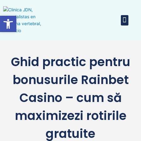
Ir
al
Abrir barra de herramientas
Men
contenido
Equipo 
Ghid practic pentru
bonusurile Rainbet
Casino – cum să
maximizezi rotirile
gratuite