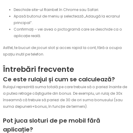
Deschide site-ul Rainbet în Chrome sau Safari.
Apasă butonul de meniu și selectează „Adaugă la ecranul
principal”.
Confirmați – vei avea o pictogramă care se deschide ca o
aplicație reală.
Astfel, te bucuri de jocuri slot și acces rapid la cont, fără a ocupa
spațiu inutil pe telefon.
Întrebări frecvente
Ce este rulajul și cum se calculează?
Rulajul reprezintă suma totală pe care trebuie să o pariezi înainte de
a putea retrage câștigurile din bonus. De exemplu, un rulaj de 30x
înseamnă că trebuie să pariezi de 30 de ori suma bonusului (sau
suma depunerii+bonus, în funcție de termeni).
Pot juca sloturi de pe mobil fără
aplicație?