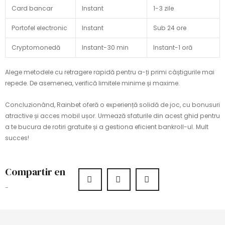
Card bancar
Instant
1-3 zile
Portofel electronic
Instant
Sub 24 ore
Cryptomonedă
Instant-30 min
Instant-1 oră
Alege metodele cu retragere rapidă pentru a-ți primi câștigurile mai
repede. De asemenea, verifică limitele minime și maxime.
Concluzionând, Rainbet oferă o experiență solidă de joc, cu bonusuri
atractive și acces mobil ușor. Urmează sfaturile din acest ghid pentru
a te bucura de rotiri gratuite și a gestiona eficient bankroll-ul. Mult
succes!
Compartir en
-