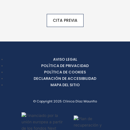
CITA PREVIA
AVISO LEGAL
POLÍTICA DE PRIVACIDAD
POLÍTICA DE COOKIES
DECLARACIÓN DE ACCESIBILIDAD
MAPA DEL SITIO
© Copyright 2025 Clínica Díaz Mauriño