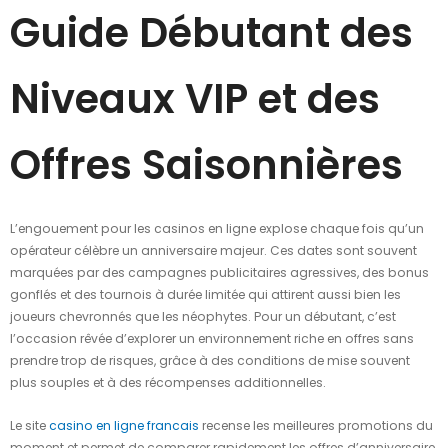
Guide Débutant des
Niveaux VIP et des
Offres Saisonnières
L’engouement pour les casinos en ligne explose chaque fois qu’un
opérateur célèbre un anniversaire majeur. Ces dates sont souvent
marquées par des campagnes publicitaires agressives, des bonus
gonflés et des tournois à durée limitée qui attirent aussi bien les
joueurs chevronnés que les néophytes. Pour un débutant, c’est
l’occasion rêvée d’explorer un environnement riche en offres sans
prendre trop de risques, grâce à des conditions de mise souvent
plus souples et à des récompenses additionnelles.
Le site
casino en ligne francais
recense les meilleures promotions du
moment et permet de comparer rapidement les offres d’anniversaire