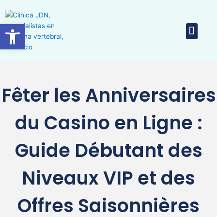
Ir
al
Abrir barra de herramientas
Men
contenido
Equipo 
Fêter les Anniversaires
du Casino en Ligne :
Guide Débutant des
Niveaux VIP et des
Offres Saisonnières