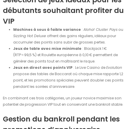
débutants souhaitant profiter du
VIP
Machines à sous à faible variance
:
Aloha! Cluster Pays
ou
Sizzling Hot Deluxe
offrent des gains réguliers, idéaux pour
accumuler des points sans subir de grosses pertes.
Jeux de table avec mise minimale
: Blackjack 1 €
(RTP ≈ 99,5 %) et Roulette européenne à 0,10 € permettent de
générer des points tout en maîtrisant le risque.
Jeux en direct avec points VIP
: Le Live Casino de
Evolution
propose des tables de Baccarat où chaque mise rapporte 1,2
point, et les promotions spéciales peuvent doubler ces points
pendant les soirées d’anniversaire.
En combinant ces trois catégories, un joueur novice maximise son
potentiel de progression VIP tout en conservant une bankroll stable.
Gestion du bankroll pendant les