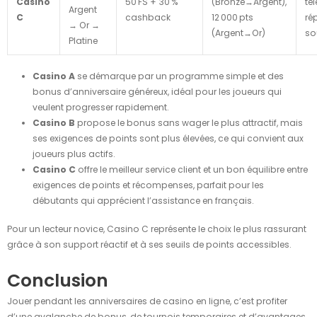
Casino
50 FS + 30 %
(Bronze→Argent),
té
Argent
C
cashback
12 000 pts
ré
→ Or →
(Argent→Or)
so
Platine
Casino A
se démarque par un programme simple et des
bonus d’anniversaire généreux, idéal pour les joueurs qui
veulent progresser rapidement.
Casino B
propose le bonus sans wager le plus attractif, mais
ses exigences de points sont plus élevées, ce qui convient aux
joueurs plus actifs.
Casino C
offre le meilleur service client et un bon équilibre entre
exigences de points et récompenses, parfait pour les
débutants qui apprécient l’assistance en français.
Pour un lecteur novice, Casino C représente le choix le plus rassurant
grâce à son support réactif et à ses seuils de points accessibles.
Conclusion
Jouer pendant les anniversaires de casino en ligne, c’est profiter
d’une avalanche de bonus, de tournois temporaires et d’avantages