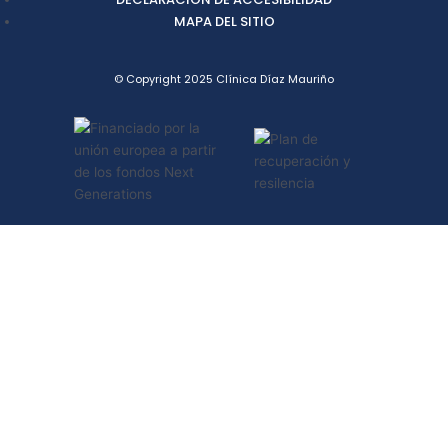
MAPA DEL SITIO
© Copyright 2025 Clínica Díaz Mauriño