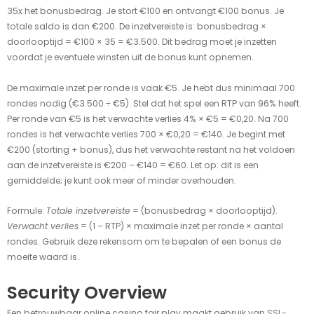
35x het bonusbedrag. Je stort €100 en ontvangt €100 bonus. Je
totale saldo is dan €200. De inzetvereiste is: bonusbedrag ×
doorlooptijd = €100 × 35 = €3.500. Dit bedrag moet je inzetten
voordat je eventuele winsten uit de bonus kunt opnemen.
De maximale inzet per ronde is vaak €5. Je hebt dus minimaal 700
rondes nodig (€3.500 ÷ €5). Stel dat het spel een RTP van 96% heeft.
Per ronde van €5 is het verwachte verlies 4% × €5 = €0,20. Na 700
rondes is het verwachte verlies 700 × €0,20 = €140. Je begint met
€200 (storting + bonus), dus het verwachte restant na het voldoen
aan de inzetvereiste is €200 – €140 = €60. Let op: dit is een
gemiddelde; je kunt ook meer of minder overhouden.
Formule:
Totale inzetvereiste
= (bonusbedrag × doorlooptijd).
Verwacht verlies
= (1 – RTP) × maximale inzet per ronde × aantal
rondes. Gebruik deze rekensom om te bepalen of een bonus de
moeite waard is.
Security Overview
Een betrouwbaar online casino fair play maakt gebruik van SSL-