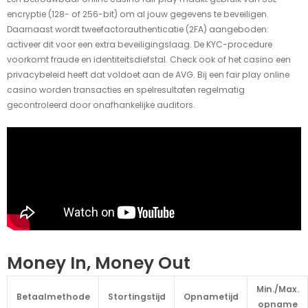
encryptie (128- of 256-bit) om al jouw gegevens te beveiligen.
Daarnaast wordt tweefactorauthenticatie (2FA) aangeboden:
activeer dit voor een extra beveiligingslaag. De KYC-procedure
voorkomt fraude en identiteitsdiefstal. Check ook of het casino een
privacybeleid heeft dat voldoet aan de AVG. Bij een fair play online
casino worden transacties en spelresultaten regelmatig
gecontroleerd door onafhankelijke auditors.
Money In, Money Out
Min./Max.
Betaalmethode
Stortingstijd
Opnametijd
opname