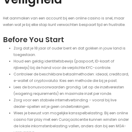
Het aanmaken van een account bij een online casino is snel, maar
weten wat je bij elke stap kunt verwachten bespaart tijd en frustratie.
Before You Start
Zorg dat je 18 jaar of ouder bent en dat gokken in jouw land is
toegestaan.
Houd een geldig identiteitsbewijs (paspoort, ID-kaart of
rijbewijs) bij de hand voor de verplichte KYC-controle.
Controleer de beschikbare betaalmethoden: ideaal, creditcard,
e-wallet of cryptovaluta. Kies een methode die bij je past.
Lees de bonusvoorwaarden grondig. Let op de inzetvereisten
(wagering requirements) en maximale inzet per ronde.
Zorg voor een stabiele internetverbinding – vooral bij live
dealer-spellen wil je geen onderbrekingen.
Wees je bewust van mogelijke kansspelbelasting. Bij een online
casino fair play met een Curaçaolicentie kunnen winsten onder
de lokale inkomstenbelasting vallen, anders dan bij een MGA-