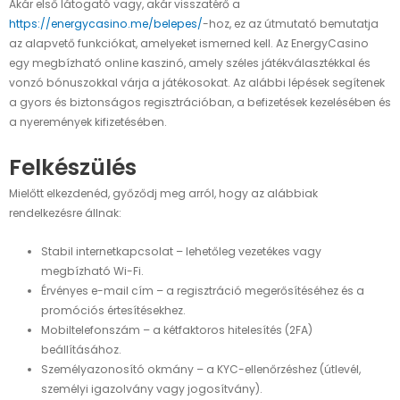
Akár első látogató vagy, akár visszatérő a
https://energycasino.me/belepes/
-hoz, ez az útmutató bemutatja
az alapvető funkciókat, amelyeket ismerned kell. Az EnergyCasino
egy megbízható online kaszinó, amely széles játékválasztékkal és
vonzó bónuszokkal várja a játékosokat. Az alábbi lépések segítenek
a gyors és biztonságos regisztrációban, a befizetések kezelésében és
a nyeremények kifizetésében.
Felkészülés
Mielőtt elkezdenéd, győződj meg arról, hogy az alábbiak
rendelkezésre állnak:
Stabil internetkapcsolat – lehetőleg vezetékes vagy
megbízható Wi-Fi.
Érvényes e-mail cím – a regisztráció megerősítéséhez és a
promóciós értesítésekhez.
Mobiltelefonszám – a kétfaktoros hitelesítés (2FA)
beállításához.
Személyazonosító okmány – a KYC-ellenőrzéshez (útlevél,
személyi igazolvány vagy jogosítvány).