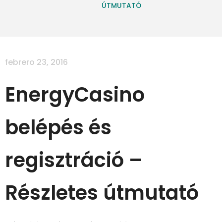
ÚTMUTATÓ
febrero 23, 2016
EnergyCasino
belépés és
regisztráció –
Részletes útmutató