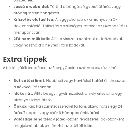
összegnek.
Lassú a weboldal:
Töröld a böngésző gyorsítótárát, vagy
próbálj másik böngészőt.
Kifizetés elutasítva:
A leggyakoribb ok a hiányos KYC-
dokumentáció. Töltsd fel a szükséges iratokat az «Azonosítás»
menüpontban.
2FA nem működik:
Állítsd vissza a szinkront az időzónával,
vagy használd a helyreállítási kódokat.
Extra tippek
A felelős játék érdekében az EnergyCasino számos eszközt kínál:
Befizetési limit:
Napi, heti vagy havi felső határt állíthatsz be
a fiókbeállításokban.
Időkorlát:
Állíts be egy figyelmeztetést, amely értesít, ha egy
bizonyos ideje játszol.
Önkizárás:
Ha szünetet szeretnél tartani, aktiválhatsz egy 24
órás, 7 napos vagy akár 6 hónapos önkizárást.
Valóságellenőrzés:
A játék közben rendszeres időközönként
megjelenő ablak emlékeztet az eltöltött időre.