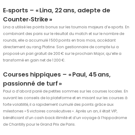
E‑sports – « Lina, 22 ans, adepte de
Counter‑Strike »
Lina a utilisé les points bonus sur les tournois majeurs d’e‑sports. En
combinant des paris sur le résultat du match et sur le nombre de
rounds, elle a accumulé 1 500 points en trois mois, accédant
directement au rang Platine. Son gestionnaire de compte lui a
proposé un pari gratuit de 200 € sur le prochain Major, qu’elle a
transformé en gain net de 1 200 €.
Courses hippiques – « Paul, 45 ans,
passionné de turf »
Paul a d’abord parié de petites sommes sur les courses locales. En
suivant les conseils de la plateforme et en misant sur les courses à
forte volatilité, il a rapidement cumulé des points grâce aux
milestones « 5 victoires consécutives ». Après un an, il était VIP,
bénéficiant d’un cash‑back illimité et d’un voyage à l’hippodrome
de Chantilly pour le Grand Prix de Paris.