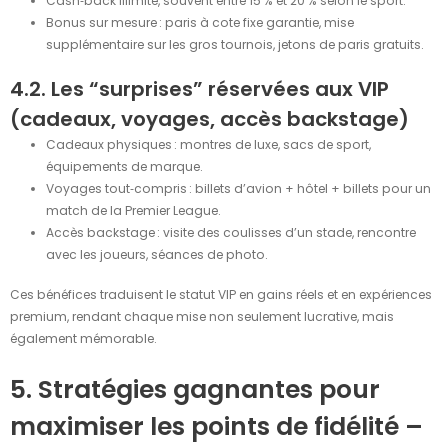
Cash‑back illimité, souvent entre 15 % et 20 % selon le sport.
Bonus sur mesure : paris à cote fixe garantie, mise
supplémentaire sur les gros tournois, jetons de paris gratuits.
4.2. Les “surprises” réservées aux VIP
(cadeaux, voyages, accès backstage)
Cadeaux physiques : montres de luxe, sacs de sport,
équipements de marque.
Voyages tout‑compris : billets d’avion + hôtel + billets pour un
match de la Premier League.
Accès backstage : visite des coulisses d’un stade, rencontre
avec les joueurs, séances de photo.
Ces bénéfices traduisent le statut VIP en gains réels et en expériences
premium, rendant chaque mise non seulement lucrative, mais
également mémorable.
5. Stratégies gagnantes pour
maximiser les points de fidélité –