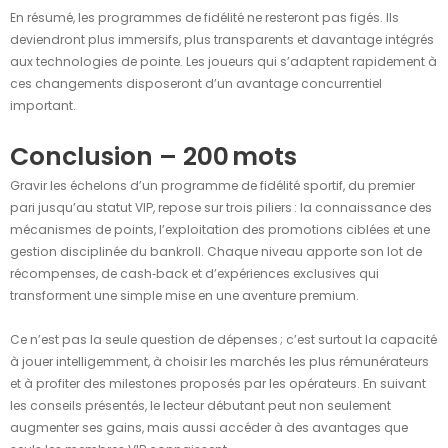
En résumé, les programmes de fidélité ne resteront pas figés. Ils
deviendront plus immersifs, plus transparents et davantage intégrés
aux technologies de pointe. Les joueurs qui s’adaptent rapidement à
ces changements disposeront d’un avantage concurrentiel
important.
Conclusion – 200 mots
Gravir les échelons d’un programme de fidélité sportif, du premier
pari jusqu’au statut VIP, repose sur trois piliers : la connaissance des
mécanismes de points, l’exploitation des promotions ciblées et une
gestion disciplinée du bankroll. Chaque niveau apporte son lot de
récompenses, de cash‑back et d’expériences exclusives qui
transforment une simple mise en une aventure premium.
Ce n’est pas la seule question de dépenses ; c’est surtout la capacité
à jouer intelligemment, à choisir les marchés les plus rémunérateurs
et à profiter des milestones proposés par les opérateurs. En suivant
les conseils présentés, le lecteur débutant peut non seulement
augmenter ses gains, mais aussi accéder à des avantages que