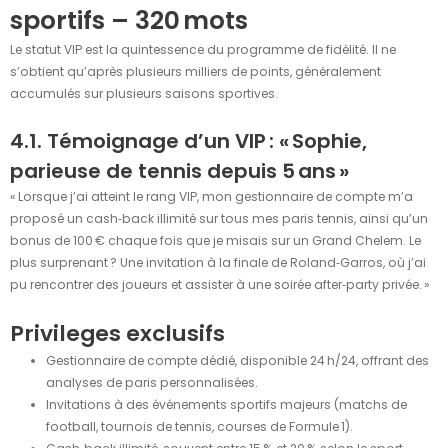
sportifs – 320 mots
Le statut VIP est la quintessence du programme de fidélité. Il ne
s’obtient qu’après plusieurs milliers de points, généralement
accumulés sur plusieurs saisons sportives.
4.1. Témoignage d’un VIP : « Sophie,
parieuse de tennis depuis 5 ans »
« Lorsque j’ai atteint le rang VIP, mon gestionnaire de compte m’a
proposé un cash‑back illimité sur tous mes paris tennis, ainsi qu’un
bonus de 100 € chaque fois que je misais sur un Grand Chelem. Le
plus surprenant ? Une invitation à la finale de Roland‑Garros, où j’ai
pu rencontrer des joueurs et assister à une soirée after‑party privée. »
Privileges exclusifs
Gestionnaire de compte dédié, disponible 24 h/24, offrant des
analyses de paris personnalisées.
Invitations à des événements sportifs majeurs (matchs de
football, tournois de tennis, courses de Formule 1).