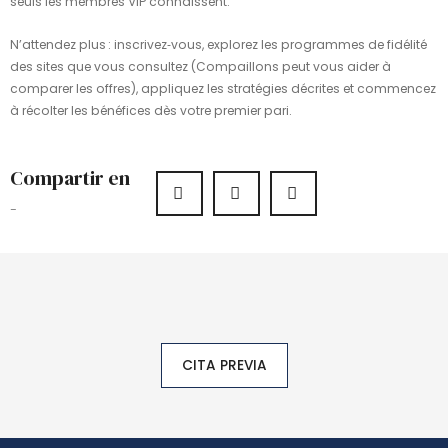
seuls les membres VIP connaissent.
N’attendez plus : inscrivez‑vous, explorez les programmes de fidélité
des sites que vous consultez (Compaillons peut vous aider à
comparer les offres), appliquez les stratégies décrites et commencez
à récolter les bénéfices dès votre premier pari.
Compartir en
-
CITA PREVIA