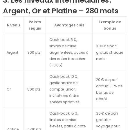
3. Les niveaux intermédiaires :
Argent, Or et Platine – 280 mots
Points
Exemple de
Niveau
Avantages clés
requis
bonus
Cash‑back 5 %,
limites de mise
10 € de pari
Argent
300 pts
augmentées, accès à
gratuit chaque
des cotes boostées
mois
(+0,05)
Cash‑back 10 %,
20 € de pari
gestionnaire de
gratuit + 1 % de
Or
800 pts
compte junior,
bonus de
invitations à des
dépôt
soirées sportives
Cash‑back 15 %,
30 € de pari
limites de mise
gratuit +
élevées, paris à cote
voyage pour
Platine
1500 pts