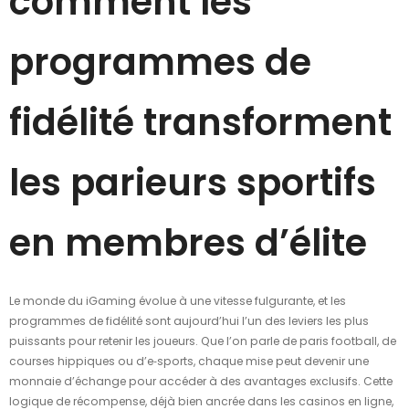
comment les
programmes de
fidélité transforment
les parieurs sportifs
en membres d’élite
Le monde du iGaming évolue à une vitesse fulgurante, et les
programmes de fidélité sont aujourd’hui l’un des leviers les plus
puissants pour retenir les joueurs. Que l’on parle de paris football, de
courses hippiques ou d’e‑sports, chaque mise peut devenir une
monnaie d’échange pour accéder à des avantages exclusifs. Cette
logique de récompense, déjà bien ancrée dans les casinos en ligne,