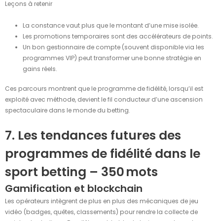
Leçons à retenir
La constance vaut plus que le montant d’une mise isolée.
Les promotions temporaires sont des accélérateurs de points.
Un bon gestionnaire de compte (souvent disponible via les
programmes VIP) peut transformer une bonne stratégie en
gains réels.
Ces parcours montrent que le programme de fidélité, lorsqu’il est
exploité avec méthode, devient le fil conducteur d’une ascension
spectaculaire dans le monde du betting.
7. Les tendances futures des
programmes de fidélité dans le
sport betting – 350 mots
Gamification et blockchain
Les opérateurs intègrent de plus en plus des mécaniques de jeu
vidéo (badges, quêtes, classements) pour rendre la collecte de