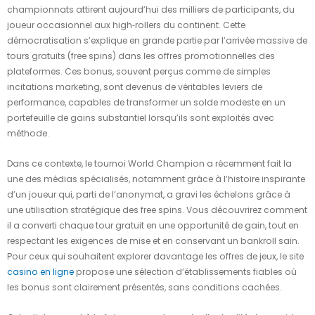
championnats attirent aujourd’hui des milliers de participants, du
joueur occasionnel aux high‑rollers du continent. Cette
démocratisation s’explique en grande partie par l’arrivée massive de
tours gratuits (free spins) dans les offres promotionnelles des
plateformes. Ces bonus, souvent perçus comme de simples
incitations marketing, sont devenus de véritables leviers de
performance, capables de transformer un solde modeste en un
portefeuille de gains substantiel lorsqu’ils sont exploités avec
méthode.
Dans ce contexte, le tournoi World Champion a récemment fait la
une des médias spécialisés, notamment grâce à l’histoire inspirante
d’un joueur qui, parti de l’anonymat, a gravi les échelons grâce à
une utilisation stratégique des free spins. Vous découvrirez comment
il a converti chaque tour gratuit en une opportunité de gain, tout en
respectant les exigences de mise et en conservant un bankroll sain.
Pour ceux qui souhaitent explorer davantage les offres de jeux, le site
casino en ligne
propose une sélection d’établissements fiables où
les bonus sont clairement présentés, sans conditions cachées.