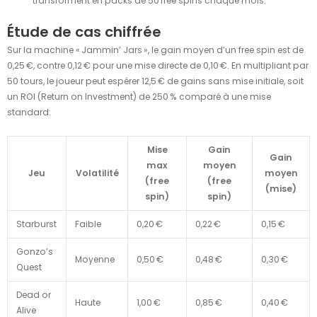
transforment en packs de 50 free spins chaque mois.
Étude de cas chiffrée
Sur la machine « Jammin’ Jars », le gain moyen d’un free spin est de
0,25 €, contre 0,12 € pour une mise directe de 0,10 €. En multipliant par
50 tours, le joueur peut espérer 12,5 € de gains sans mise initiale, soit
un ROI (Return on Investment) de 250 % comparé à une mise
standard.
Mise
Gain
Gain
max
moyen
Jeu
Volatilité
moyen
(free
(free
(mise)
spin)
spin)
Starburst
Faible
0,20 €
0,22 €
0,15 €
Gonzo’s
Moyenne
0,50 €
0,48 €
0,30 €
Quest
Dead or
Haute
1,00 €
0,85 €
0,40 €
Alive