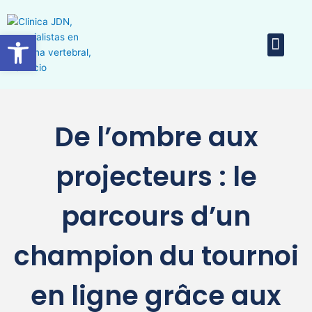
Ir
al
Abrir barra de herramientas
Men
contenido
Equipo 
De l’ombre aux
projecteurs : le
parcours d’un
champion du tournoi
en ligne grâce aux