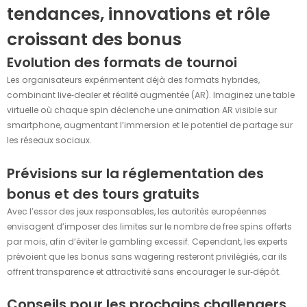
tendances, innovations et rôle
croissant des bonus
Evolution des formats de tournoi
Les organisateurs expérimentent déjà des formats hybrides,
combinant live‑dealer et réalité augmentée (AR). Imaginez une table
virtuelle où chaque spin déclenche une animation AR visible sur
smartphone, augmentant l’immersion et le potentiel de partage sur
les réseaux sociaux.
Prévisions sur la réglementation des
bonus et des tours gratuits
Avec l’essor des jeux responsables, les autorités européennes
envisagent d’imposer des limites sur le nombre de free spins offerts
par mois, afin d’éviter le gambling excessif. Cependant, les experts
prévoient que les bonus sans wagering resteront privilégiés, car ils
offrent transparence et attractivité sans encourager le sur‑dépôt.
Conseils pour les prochains challengers