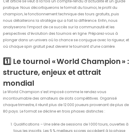
Cet article se veut à la fois un compte‑rendu d’actualité et un guide
pratique. Nous décortiquerons le format du tournoi, le profil du
champion, le fonctionnement technique des tours gratuits, puis
nous détaillerons la stratégie qui a fait la différence. Enfin, nous
analyserons l’impact de ce succès sur la communauté et les
perspectives d’évolution des tournois en ligne. Préparez‑vous à
plonger dans un univers où la chance se conjugue avec la rigueur, et
où chaque spin gratuit peut devenir le tournant d’une carrière.
1️⃣ Le tournoi « World Champion » :
structure, enjeux et attrait
mondial
Le World Champion s’est imposé comme le rendez‑vous
incontournable des amateurs de slots compétitives. Organisé
chaque trimestre, il réunit plus de 12 000 joueurs provenant de plus de
80 pays. Le format se décline en trois phases distinctes :
Qualifications – Une série de sessions de 1 000 tours, ouvertes à
tous les inscrits. Les 5 % meilleurs scores accèdent à la phase