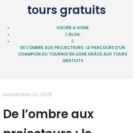
tours gratuits
VOLVER A HOME
BLOG
DE L’OMBRE AUX PROJECTEURS : LE PARCOURS D’UN
CHAMPION DU TOURNOI EN LIGNE GRÂCE AUX TOURS
GRATUITS
septiembre 22, 2025
De l’ombre aux