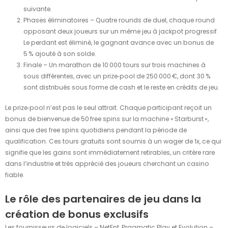
suivante.
Phases éliminatoires – Quatre rounds de duel, chaque round
opposant deux joueurs sur un même jeu à jackpot progressif.
Le perdant est éliminé, le gagnant avance avec un bonus de
5 % ajouté à son solde.
Finale – Un marathon de 10 000 tours sur trois machines à
sous différentes, avec un prize‑pool de 250 000 €, dont 30 %
sont distribués sous forme de cash et le reste en crédits de jeu.
Le prize‑pool n’est pas le seul attrait. Chaque participant reçoit un
bonus de bienvenue de 50 free spins sur la machine « Starburst »,
ainsi que des free spins quotidiens pendant la période de
qualification. Ces tours gratuits sont soumis à un wager de 1x, ce qui
signifie que les gains sont immédiatement retirables, un critère rare
dans l’industrie et très apprécié des joueurs cherchant un casino
fiable.
Le rôle des partenaires de jeu dans la
création de bonus exclusifs
Les fournisseurs de logiciels – NetEnt, Pragmatic Play et Evolution –