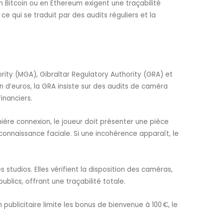
n Bitcoin ou en Ethereum exigent une traçabilité
e qui se traduit par des audits réguliers et la
rity (MGA), Gibraltar Regulatory Authority (GRA) et
 d’euros, la GRA insiste sur des audits de caméra
inanciers.
ière connexion, le joueur doit présenter une pièce
onnaissance faciale. Si une incohérence apparaît, le
tudios. Elles vérifient la disposition des caméras,
ublics, offrant une traçabilité totale.
 publicitaire limite les bonus de bienvenue à 100 €, le