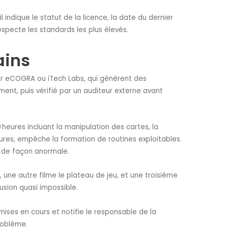
indique le statut de la licence, la date du dernier
respecte les standards les plus élevés.
ains
par eCOGRA ou iTech Labs, qui génèrent des
ent, puis vérifié par un auditeur externe avant
heures incluant la manipulation des cartes, la
ures, empêche la formation de routines exploitables.
s de façon anormale.
une autre filme le plateau de jeu, et une troisième
usion quasi impossible.
mises en cours et notifie le responsable de la
roblème.