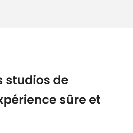
s studios de
expérience sûre et