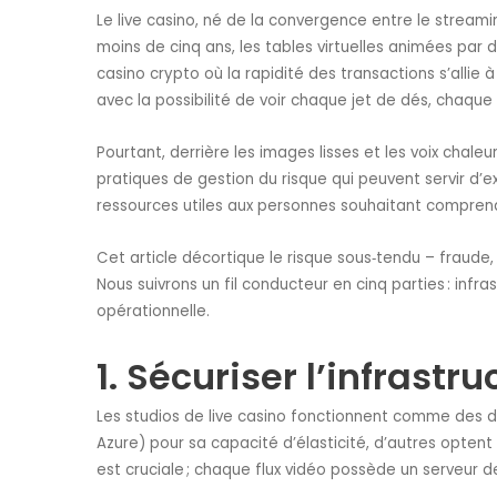
Le live casino, né de la convergence entre le streami
moins de cinq ans, les tables virtuelles animées par 
casino crypto où la rapidité des transactions s’allie
avec la possibilité de voir chaque jet de dés, chaque
Pourtant, derrière les images lisses et les voix chal
pratiques de gestion du risque qui peuvent servir d’
ressources utiles aux personnes souhaitant comprend
Cet article décortique le risque sous‑tendu – fraude
Nous suivrons un fil conducteur en cinq parties : infr
opérationnelle.
1. Sécuriser l’infrastr
Les studios de live casino fonctionnent comme des dat
Azure) pour sa capacité d’élasticité, d’autres optent
est cruciale ; chaque flux vidéo possède un serveur