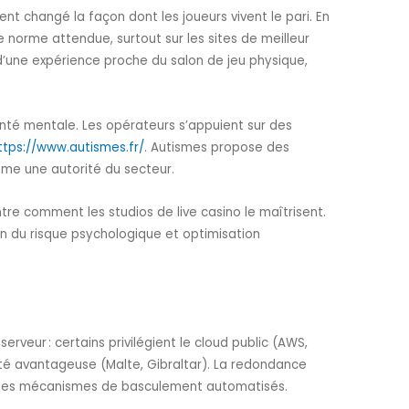
nt changé la façon dont les joueurs vivent le pari. En
e norme attendue, surtout sur les sites de meilleur
e d’une expérience proche du salon de jeu physique,
santé mentale. Les opérateurs s’appuient sur des
ttps://www.autismes.fr/
. Autismes propose des
mme une autorité du secteur.
tre comment les studios de live casino le maîtrisent.
ion du risque psychologique et optimisation
rveur : certains privilégient le cloud public (AWS,
lité avantageuse (Malte, Gibraltar). La redondance
 à des mécanismes de basculement automatisés.