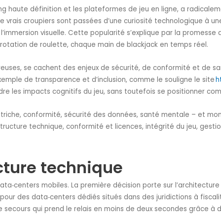
ng haute définition et les plateformes de jeu en ligne, a radicaleme
de vrais croupiers sont passées d’une curiosité technologique à un
 à l’immersion visuelle. Cette popularité s’explique par la promess
 rotation de roulette, chaque main de blackjack en temps réel.
eureuses, se cachent des enjeux de sécurité, de conformité et de 
exemple de transparence et d’inclusion, comme le souligne le site
h
re les impacts cognitifs du jeu, sans toutefois se positionner co
, triche, conformité, sécurité des données, santé mentale – et mon
astructure technique, conformité et licences, intégrité du jeu, gest
ucture technique
a‑centers mobiles. La première décision porte sur l’architecture se
 pour des data‑centers dédiés situés dans des juridictions à fisca
 de secours qui prend le relais en moins de deux secondes grâce