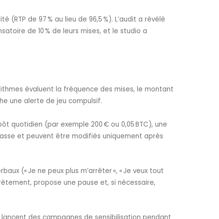
lité (RTP de 97 % au lieu de 96,5 %). L’audit a révélé
atoire de 10 % de leurs mises, et le studio a
gorithmes évaluent la fréquence des mises, le montant
he une alerte de jeu compulsif.
épôt quotidien (par exemple 200 € ou 0,05 BTC), une
 passe et peuvent être modifiés uniquement après
baux (« Je ne peux plus m’arrêter », « Je veux tout
iscrètement, propose une pause et, si nécessaire,
t lancent des campagnes de sensibilisation pendant