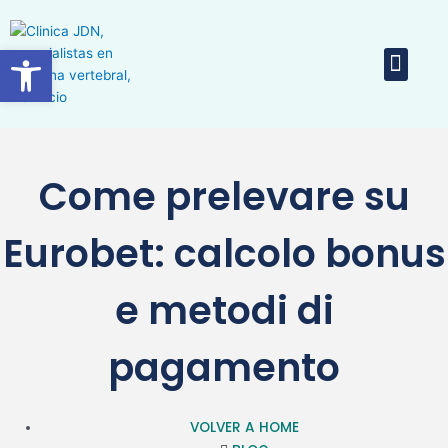
Ir
al
Abrir barra de herramientas
Men
contenido
Equipo 
Come prelevare su
Eurobet: calcolo bonus
e metodi di
pagamento
VOLVER A HOME