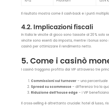
10‑12
Platinum
120 k 
Il risultato mostra come il cash‑back e i punti moltiplic
4.2. Implicazioni fiscali
In Italia le vincite di gioco sono tassate al 20 % solo
vincite sono esenti da imposta, mentre i bonus sono so
casinò per ottimizzare il rendimento netto.
5. Come i casinò moneti
I casinò traggono profitto dai VIP attraverso tre princip
Commissioni sul turnover
– una percentuale f
Spread su scommesse
– differenza tra la quo
Riduzione dell’house edge
– i VIP beneficiano 
Il cross‑selling è altrettanto cruciale: hotel di lusso,