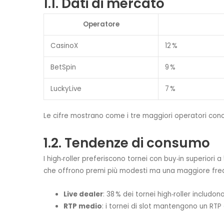
1.1. Dati di mercato
Operatore
CasinoX
12 %
BetSpin
9 %
LuckyLive
7 %
Le cifre mostrano come i tre maggiori operatori concent
1.2. Tendenze di consumo
I high‑roller preferiscono tornei con buy‑in superiori 
che offrono premi più modesti ma una maggiore freq
Live dealer
: 38 % dei tornei high‑roller includ
RTP medio
: i tornei di slot mantengono un RTP