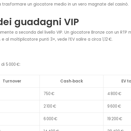
 trasformare un giocatore medio in un vero magnate del casinò.
dei guadagni VIP
ivamente a seconda del livello VIP. Un giocatore Bronze con un RTP 
l moltiplicatore punti 3×, vede l’EV salire a circa 1,12 €.
di 5 000 €:
Turnover
Cash‑back
EV t
750 €
4 800 €
2 100 €
9 600 €
6 000 €
19 200 €