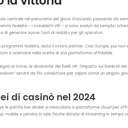
 la vittoria
 ruolo centrale nel panorama del gioco d’azzardo, passando da semp
ammi fedeltà – i cosiddetti VIP – si sono evoluti da semplici schemi 
 di generare nuove fonti di reddito per gli operatori.
i programmi fedeltà, visita il nostro partner. Civic Europe, pur no
lettore a orientarsi nella scelta di una piattaforma affidabile.
egati ai tornei, le dinamiche dei livelli VIP, l’impatto sul bankroll d
howdown” servirà da filo conduttore per capire come un singolo gi
nei di casinò nel 2024
dove le partite live dealer si mescolano a piattaforme cloud per offr
 mobile e persino in sale fisiche dotate di streaming in tempo re