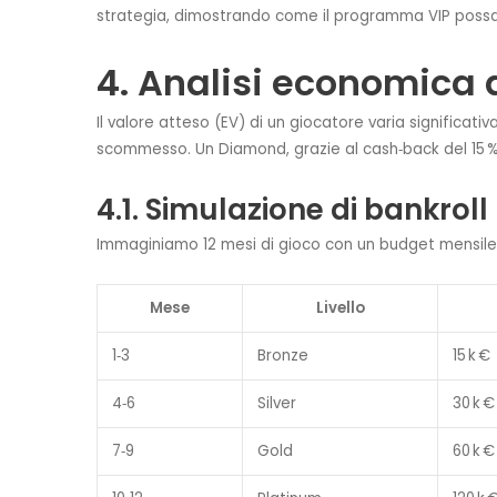
strategia, dimostrando come il programma VIP possa
4. Analisi economica 
Il valore atteso (EV) di un giocatore varia significat
scommesso. Un Diamond, grazie al cash‑back del 15 % e a
4.1. Simulazione di bankroll
Immaginiamo 12 mesi di gioco con un budget mensile 
Mese
Livello
1‑3
Bronze
15 k €
4‑6
Silver
30 k €
7‑9
Gold
60 k €