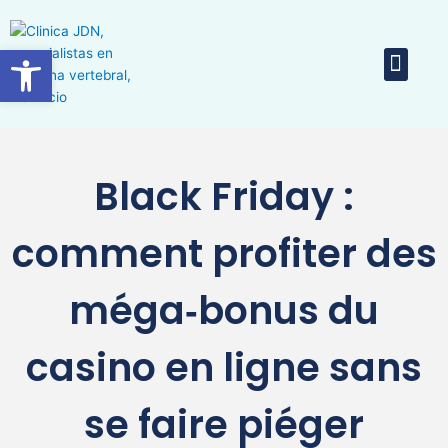
Ir
al
Abrir barra de herramientas
Men
contenido
Equipo 
Black Friday :
comment profiter des
méga‑bonus du
casino en ligne sans
se faire piéger