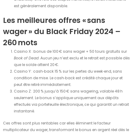
est généralement disponible.
Les meilleures offres « sans
wager » du Black Friday 2024 –
260 mots
Casino X : bonus de 100 € sans wager + 50 tours gratuits sur
Book of Dead
. Aucun jeu n’est exclu et le retrait est possible dès
que le solde atteint 20 €.
Casino Y : cash‑back 15 % sur les pertes du week‑end, sans
condition de mise. Le cash‑back est crédité chaque jour et
peut être retiré immédiatement.
Casino Z : 200 % jusqu’à 150 € sans wagering, valable 48 h
seulement. Le bonus s’applique uniquement aux dépôts
effectués via portefeuille électronique, ce qui garantit un retrait
instantané.
Ces offres sont plus rentables car elles éliminent le facteur
multiplicateur du wager, transformant le bonus en argent réel dès le