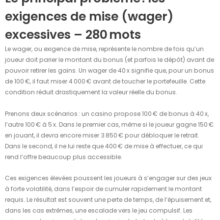
exigences de mise (wager)
excessives – 280 mots
Le wager, ou exigence de mise, représente le nombre de fois qu’un
joueur doit parier le montant du bonus (et parfois le dépôt) avant de
pouvoir retirer les gains. Un wager de 40 x signifie que, pour un bonus
de 100 €, il faut miser 4 000 € avant de toucher le portefeuille. Cette
condition réduit drastiquement la valeur réelle du bonus.
Prenons deux scénarios : un casino propose 100 € de bonus à 40 x,
l’autre 100 € à 5 x. Dans le premier cas, même si le joueur gagne 150 €
en jouant, il devra encore miser 3 850 € pour débloquer le retrait.
Dans le second, il ne lui reste que 400 € de mise à effectuer, ce qui
rend l’offre beaucoup plus accessible.
Ces exigences élevées poussent les joueurs à s’engager sur des jeux
à forte volatilité, dans l’espoir de cumuler rapidement le montant
requis. Le résultat est souvent une perte de temps, de l’épuisement et,
dans les cas extrêmes, une escalade vers le jeu compulsif. Les