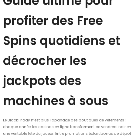
Guide ultime pour
profiter des Free
Spins quotidiens et
décrocher les
jackpots des
machines à sous
Le Black Friday n’est plus l’apanage des boutiques de vêtements ;
chaque année, les casinos en ligne transforment ce vendredi noir en
une véritable fête du joueur. Entre promotions éclair, bonus de dépôt