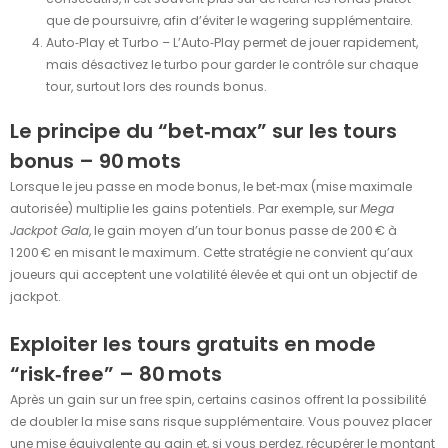
que de poursuivre, afin d’éviter le wagering supplémentaire.
Auto‑Play et Turbo – L’Auto‑Play permet de jouer rapidement,
mais désactivez le turbo pour garder le contrôle sur chaque
tour, surtout lors des rounds bonus.
Le principe du “bet‑max” sur les tours
bonus – 90 mots
Lorsque le jeu passe en mode bonus, le bet‑max (mise maximale
autorisée) multiplie les gains potentiels. Par exemple, sur
Mega
Jackpot Gala
, le gain moyen d’un tour bonus passe de 200 € à
1 200 € en misant le maximum. Cette stratégie ne convient qu’aux
joueurs qui acceptent une volatilité élevée et qui ont un objectif de
jackpot.
Exploiter les tours gratuits en mode
“risk‑free” – 80 mots
Après un gain sur un free spin, certains casinos offrent la possibilité
de doubler la mise sans risque supplémentaire. Vous pouvez placer
une mise équivalente au gain et, si vous perdez, récupérer le montant