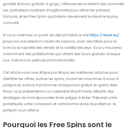
gonflés et tours gratuits à gogo, l’effervescence atteint des sommets.
Les opérateurs rivalisent d’ingéniosité pour attirer les parieurs
français, et les Free Spins quotidiens deviennent le sésame le plus
convoité.
Si vous cherchez un point de départ fiable, le site
https://4ever.eu/
propose une sélection neutre de casinos, avec des filtres pour la
licence, la rapidité des retraits et la variété des jeux. Vous y trouverez
notamment des plateformes qui offrent des tours gratuits chaque
jour, même hors période promotionnelle.
Cet article vous livre, étape‑par‑étape, les meilleures astuces pour
identifier les offres, activer les spins, choisir les machines à sous à
jackpot et, surtout, transformer chaque tour gratuit en gains réels.
Nous vous présenterons un calendrier Black Friday détaillé, des
stratégies de mise éprouvées et les pièges à éviter. Préparez votre
portefeuille, votre connexion et votre bonne dose de patience : le
jackpot vous attend.
Pourquoi les Free Spins sont le