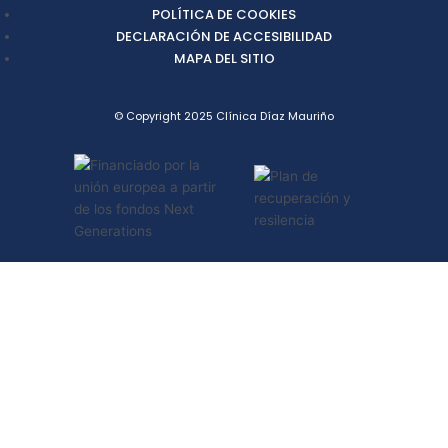
POLÍTICA DE COOKIES
DECLARACIÓN DE ACCESIBILIDAD
MAPA DEL SITIO
© Copyright 2025 Clínica Díaz Mauriño