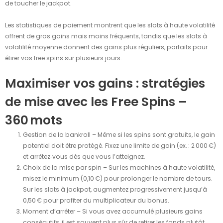
de toucher le jackpot.
Les statistiques de paiement montrent que les slots à haute volatilité
offrent de gros gains mais moins fréquents, tandis que les slots à
volatilité moyenne donnent des gains plus réguliers, parfaits pour
étirer vos free spins sur plusieurs jours.
Maximiser vos gains : stratégies
de mise avec les Free Spins –
360 mots
Gestion de la bankroll – Même si les spins sont gratuits, le gain
potentiel doit être protégé. Fixez une limite de gain (ex. : 2 000 €)
et arrêtez‑vous dès que vous l’atteignez.
Choix de la mise par spin – Sur les machines à haute volatilité,
misez le minimum (0,10 €) pour prolonger le nombre de tours.
Sur les slots à jackpot, augmentez progressivement jusqu’à
0,50 € pour profiter du multiplicateur du bonus.
Moment d’arrêter – Si vous avez accumulé plusieurs gains
consécutifs, il est souvent plus sûr de retirer les fonds plutôt