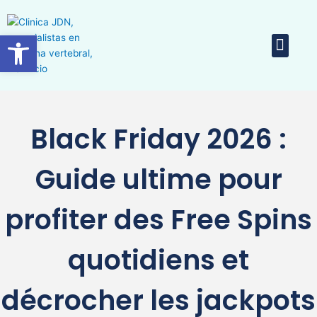
Ir
al
Abrir barra de herramientas
Men
contenido
Equipo 
Black Friday 2026 :
Guide ultime pour
profiter des Free Spins
quotidiens et
décrocher les jackpots