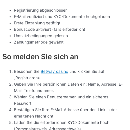
Registrierung abgeschlossen
E-Mail verifiziert und KYC-Dokumente hochgeladen
Erste Einzahlung getätigt
Bonuscode aktiviert (falls erforderlich)
Umsatzbedingungen gelesen
Zahlungsmethode gewählt
So melden Sie sich an
Besuchen Sie
Betway casino
und klicken Sie auf
„Registrieren».
Geben Sie Ihre persönlichen Daten ein: Name, Adresse, E-
Mail, Telefonnummer.
Wählen Sie einen Benutzernamen und ein sicheres
Passwort.
Bestätigen Sie Ihre E-Mail-Adresse über den Link in der
erhaltenen Nachricht.
Laden Sie die erforderlichen KYC-Dokumente hoch
(Personalausweis, Adressnachweis).