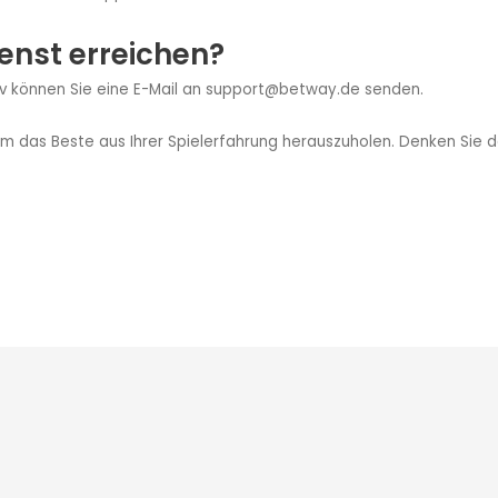
enst erreichen?
tiv können Sie eine E-Mail an support@betway.de senden.
um das Beste aus Ihrer Spielerfahrung herauszuholen. Denken Sie d