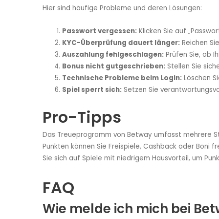
Hier sind häufige Probleme und deren Lösungen:
Passwort vergessen:
Klicken Sie auf „Passwor
KYC-Überprüfung dauert länger:
Reichen Sie
Auszahlung fehlgeschlagen:
Prüfen Sie, ob I
Bonus nicht gutgeschrieben:
Stellen Sie sic
Technische Probleme beim Login:
Löschen Si
Spiel sperrt sich:
Setzen Sie verantwortungsvol
Pro-Tipps
Das Treueprogramm von Betway umfasst mehrere Stufen 
Punkten können Sie Freispiele, Cashback oder Boni fre
Sie sich auf Spiele mit niedrigem Hausvorteil, um Pun
FAQ
Wie melde ich mich bei Be