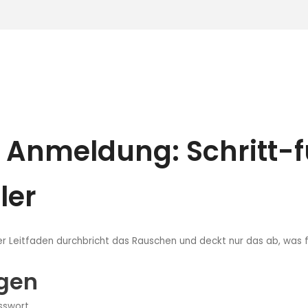
 Anmeldung: Schritt-f
ler
ser Leitfaden durchbricht das Rauschen und deckt nur das ab, was für
igen
asswort