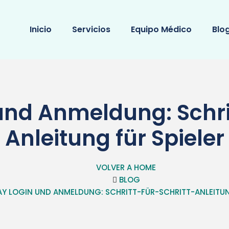
Inicio
Servicios
Equipo Médico
Blo
und Anmeldung: Schrit
Anleitung für Spieler
VOLVER A HOME
BLOG
Y LOGIN UND ANMELDUNG: SCHRITT-FÜR-SCHRITT-ANLEITUN