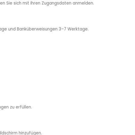
nnen Sie sich mit Ihren Zugangsdaten anmelden.
ktage und Banküberweisungen 3–7 Werktage.
en zu erfüllen.
ildschirm hinzufügen.