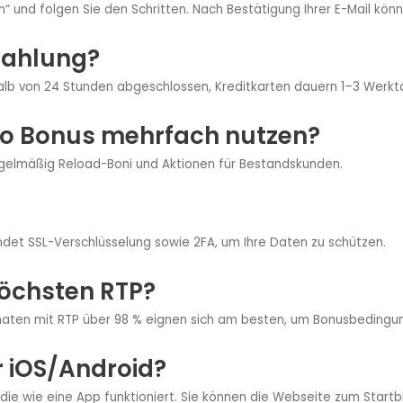
en“ und folgen Sie den Schritten. Nach Bestätigung Ihrer E-Mail kö
zahlung?
halb von 24 Stunden abgeschlossen, Kreditkarten dauern 1–3 Wer
no Bonus mehrfach nutzen?
egelmäßig Reload-Boni und Aktionen für Bestandskunden.
endet SSL-Verschlüsselung sowie 2FA, um Ihre Daten zu schützen.
öchsten RTP?
maten mit RTP über 98 % eignen sich am besten, um Bonusbedingung
r iOS/Android?
die wie eine App funktioniert. Sie können die Webseite zum Startb