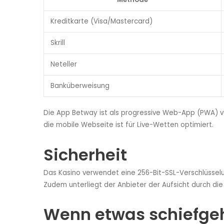
Kreditkarte (Visa/Mastercard)
Skrill
Neteller
Banküberweisung
Die App Betway ist als progressive Web-App (PWA) ve
die mobile Webseite ist für Live-Wetten optimiert.
Sicherheit
Das Kasino verwendet eine 256-Bit-SSL-Verschlüsselun
Zudem unterliegt der Anbieter der Aufsicht durch di
Wenn etwas schiefge