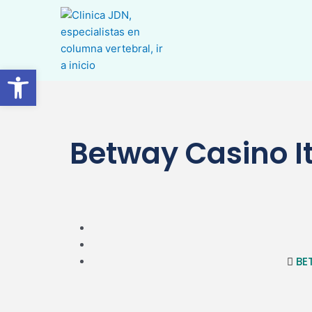
Ir
al
contenido
Abrir barra de herramientas
Betway Casino It
BE