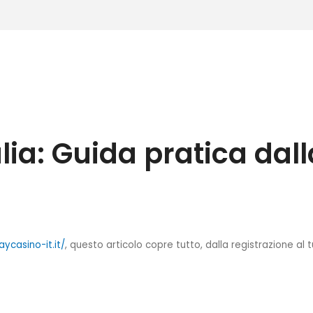
ia: Guida pratica dall
ycasino-it.it/
, questo articolo copre tutto, dalla registrazione a