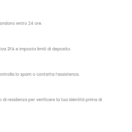
spondono entro 24 ore.
tiva 2FA e imposta limiti di deposito.
 controlla lo spam o contatta l’assistenza.
i residenza per verificare la tua identità prima di