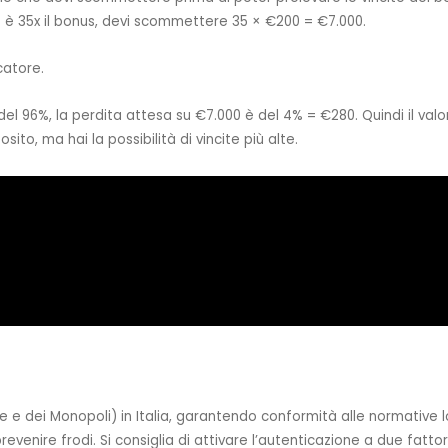
o è 35x il bonus, devi scommettere 35 × €200 = €7.000.
catore.
 del 96%, la perdita attesa su €7.000 è del 4% = €280. Quindi il v
ito, ma hai la possibilità di vincite più alte.
ei Monopoli) in Italia, garantendo conformità alle normative locali.
revenire frodi. Si consiglia di attivare l’autenticazione a due fattor