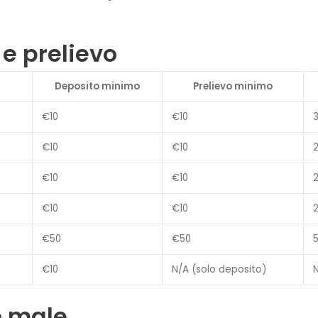
e prelievo
Deposito minimo
Prelievo minimo
€10
€10
3
€10
€10
€10
€10
€10
€10
€50
€50
5
€10
N/A (solo deposito)
o male