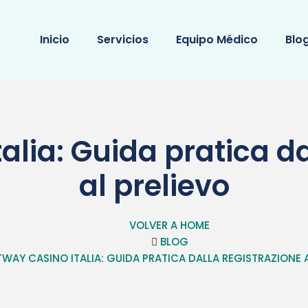
Inicio
Servicios
Equipo Médico
Blo
alia: Guida pratica da
al prelievo
VOLVER A HOME
BLOG
TWAY CASINO ITALIA: GUIDA PRATICA DALLA REGISTRAZIONE A