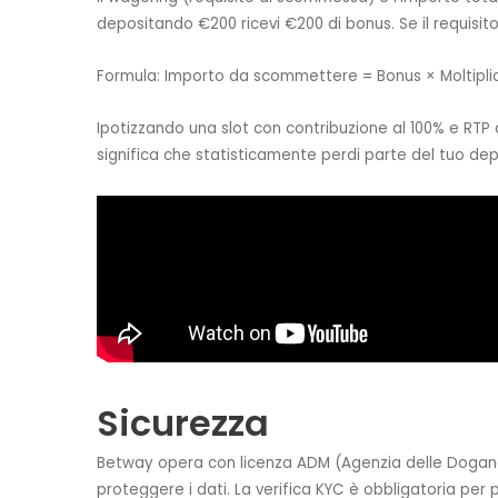
depositando €200 ricevi €200 di bonus. Se il requisit
Formula: Importo da scommettere = Bonus × Moltipli
Ipotizzando una slot con contribuzione al 100% e RTP
significa che statisticamente perdi parte del tuo depos
Sicurezza
Betway opera con licenza ADM (Agenzia delle Dogane e d
proteggere i dati. La verifica KYC è obbligatoria per p