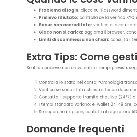
Problema di login:
clicca su “Password dimentic
Prelievo rifiutato:
controlla se la verifica KYC 
Bonus non accreditato:
verifica di aver rispet
Gioco non si carica:
aggiorna il browser, cance
Limiti di scommessa non chiari:
consulta i te
Extra Tips: Come gesti
Se il tuo prelievo non arriva entro i tempi previsti, seg
Controlla lo stato nel conto: “Cronologia transa
Verifica se sono stati richiesti ulteriori documen
Contatta il supporto tramite chat live (24/7) o 
I tempi standard variano: e-wallet 24-48 ore, car
Se superano i 7 giorni, contatta il regulatore A
Domande frequenti