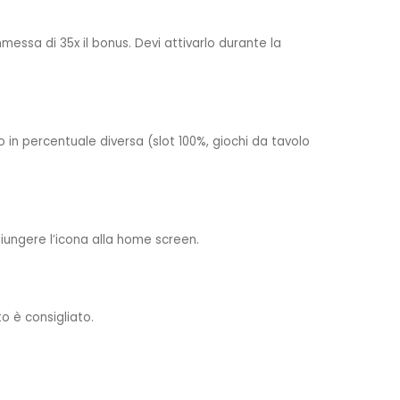
essa di 35x il bonus. Devi attivarlo durante la
 in percentuale diversa (slot 100%, giochi da tavolo
giungere l’icona alla home screen.
to è consigliato.