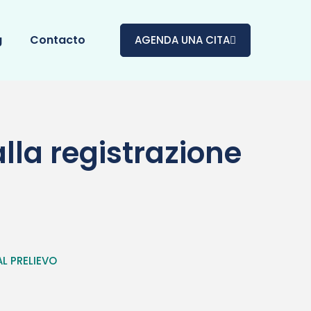
g
Contacto
AGENDA UNA CITA
lla registrazione
L PRELIEVO