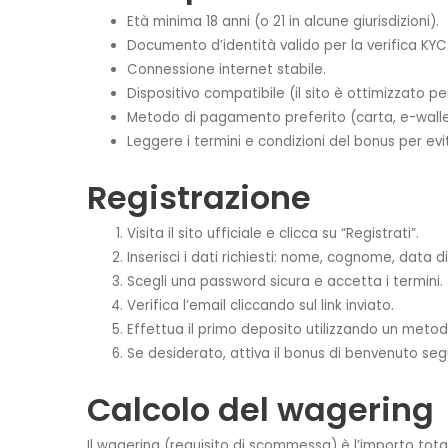
Età minima 18 anni (o 21 in alcune giurisdizioni).
Documento d’identità valido per la verifica KYC
Connessione internet stabile.
Dispositivo compatibile (il sito è ottimizzato p
Metodo di pagamento preferito (carta, e-wallet
Leggere i termini e condizioni del bonus per evi
Registrazione
Visita il sito ufficiale e clicca su “Registrati”.
Inserisci i dati richiesti: nome, cognome, data d
Scegli una password sicura e accetta i termini.
Verifica l’email cliccando sul link inviato.
Effettua il primo deposito utilizzando un met
Se desiderato, attiva il bonus di benvenuto segu
Calcolo del wagering
Il wagering (requisito di scommessa) è l’importo tot