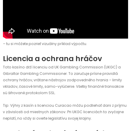
– tu si môžete pozrieť vizuálny príklad výpočtu.
Licencia a ochrana hráčov
Toto kasíno drží licenciu od UK Gambling Commission (UKGC) a
Gibraltar Gambling Commissioner. To zaručuje prísne pravidlá
ochrany hráčov, vrátane nástrojov zodpovedného hrania – limity
vkladov, časové limity, samo-vylúčenie. Všetky finančné transakcie
sú šifrované protokolom SSL.
Tip: Výhry z kasín s licenciou Curacao môžu podliehať dani z príjmu
v závislosti od miestnych zákonov. Pri UKGC licenciách to zvyčajne
neplatí, no vždy si overte legislatívu svojej krajiny.