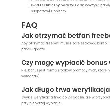
Błąd techniczny podczas gry:
Wyczyść pamięć 
supportowi z opisem.
FAQ
Jak otrzymać betfan freeb
Aby otrzymać freebet, musisz zarejestrować konto i
panelu gracza.
Czy mogę wypłacić bonus
Nie, bonus jest formą środków promocyjnych, które 
wymagań).
Jak długo trwa weryfikacj
Zwykle weryfikacja trwa do 24 godzin, ale w przypa
przy pierwszej wypłacie.