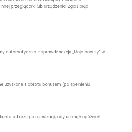
innej przeglądarki lub urządzenia. Zgłoś błąd
any automatycznie – sprawdź sekcję „Moje bonusy” w
ne uzyskane z obrotu bonusem (po spełnieniu
onto od razu po rejestracji, aby uniknąć opóźnień