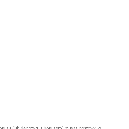
bonusu (lub depozytu z bonusem) musisz postawić w