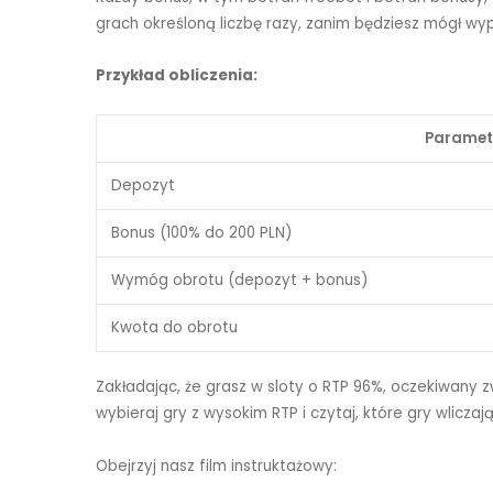
grach określoną liczbę razy, zanim będziesz mógł wy
Przykład obliczenia:
Paramet
Depozyt
Bonus (100% do 200 PLN)
Wymóg obrotu (depozyt + bonus)
Kwota do obrotu
Zakładając, że grasz w sloty o RTP 96%, oczekiwany z
wybieraj gry z wysokim RTP i czytaj, które gry wliczaj
Obejrzyj nasz film instruktażowy: