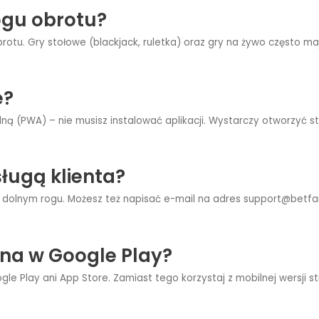
ogu obrotu?
otu. Gry stołowe (blackjack, ruletka) oraz gry na żywo często maj
e?
lną (PWA) – nie musisz instalować aplikacji. Wystarczy otworzyć 
ługą klienta?
ym dolnym rogu. Możesz też napisać e-mail na adres support@betf
pna w Google Play?
ogle Play ani App Store. Zamiast tego korzystaj z mobilnej wersji s