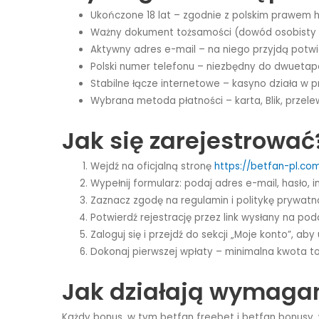
Ukończone 18 lat – zgodnie z polskim prawem
Ważny dokument tożsamości (dowód osobisty lu
Aktywny adres e-mail – na niego przyjdą potwie
Polski numer telefonu – niezbędny do dwuetapow
Stabilne łącze internetowe – kasyno działa w p
Wybrana metoda płatności – karta, Blik, przelew
Jak się zarejestrować
Wejdź na oficjalną stronę
https://betfan-pl.com
Wypełnij formularz: podaj adres e-mail, hasło, 
Zaznacz zgodę na regulamin i politykę prywatnoś
Potwierdź rejestrację przez link wysłany na pod
Zaloguj się i przejdź do sekcji „Moje konto”, 
Dokonaj pierwszej wpłaty – minimalna kwota to
Jak działają wymagan
Każdy bonus, w tym betfan freebet i betfan bonusy,