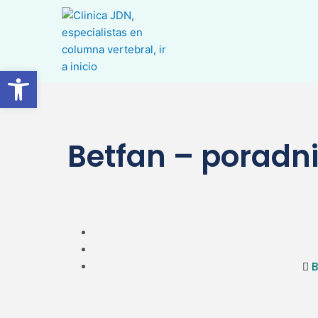
Ir
al
contenido
Abrir barra de herramientas
Betfan – poradni
B