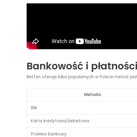
Bankowość i płatnośc
Betfan oferuje kilka popularnych w Polsce metod pła
Metoda
Blik
Karta kredytowa/debetowa
Przelew bankowy