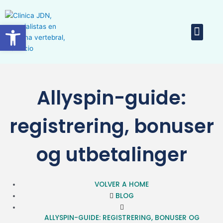
Ir
al
Abrir barra de herramientas
Men
contenido
Equipo 
Allyspin-guide:
registrering, bonuser
og utbetalinger
VOLVER A HOME
BLOG
ALLYSPIN-GUIDE: REGISTRERING, BONUSER OG