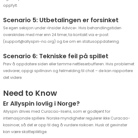
oppfylt.
Scenario 5: Utbetalingen er forsinket
Se egen seksjon under «Insider Advice». Hvis behandlingstiden
overskrides med mer enn 24 timer, ta kontakt via e-post
(support@allyspin-no.org) og be om en statusoppdatering.
Scenario 6: Tekniske feil på spillet
Prøv å oppdatere siden eller tømme nettleserbufferen. Hvis problemet
vedvarer, oppgi spillnavn og feilmelding til chat – de kan rapportere
det videre.
Need to Know
Er Allyspin lovlig i Norge?
Allyspin drives med Curacao-lisens, som er godkjent for
internasjonale spillere. Norske myndigheter regulerer ikke Curacao-
kasinoer, så det er opp til deg å vurdere risikoen. Husk at gevinster
kan være skattepliktige.