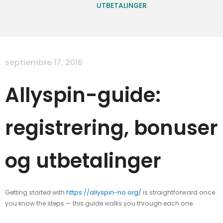
UTBETALINGER
septiembre 17, 2016
Allyspin-guide:
registrering, bonuser
og utbetalinger
Getting started with
https://allyspin-no.org/
is straightforward once
you know the steps — this guide walks you through each one.