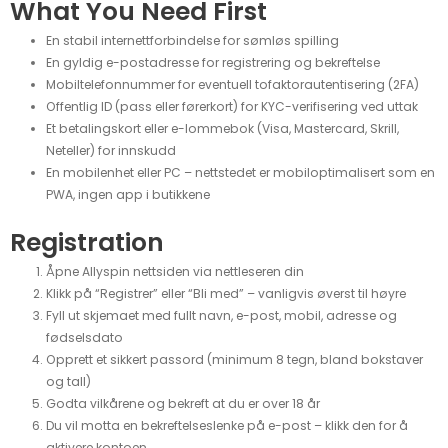
What You Need First
En stabil internettforbindelse for sømløs spilling
En gyldig e-postadresse for registrering og bekreftelse
Mobiltelefonnummer for eventuell tofaktorautentisering (2FA)
Offentlig ID (pass eller førerkort) for KYC-verifisering ved uttak
Et betalingskort eller e-lommebok (Visa, Mastercard, Skrill,
Neteller) for innskudd
En mobilenhet eller PC – nettstedet er mobiloptimalisert som en
PWA, ingen app i butikkene
Registration
Åpne Allyspin nettsiden via nettleseren din
Klikk på “Registrer” eller “Bli med” – vanligvis øverst til høyre
Fyll ut skjemaet med fullt navn, e-post, mobil, adresse og
fødselsdato
Opprett et sikkert passord (minimum 8 tegn, bland bokstaver
og tall)
Godta vilkårene og bekreft at du er over 18 år
Du vil motta en bekreftelseslenke på e-post – klikk den for å
aktivere kontoen