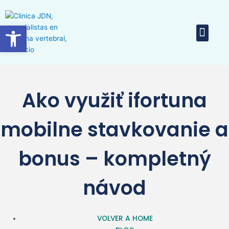
Ir
al
Abrir barra de herramientas
Men
contenido
Equipo 
Ako využiť ifortuna
mobilne stavkovanie a
bonus – kompletný
návod
VOLVER A HOME