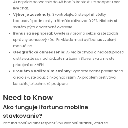
Ak nepríde potvrdenie do 48 hodín, kontaktujte podporu cez
live chat.
Výber je zaseknutý:
Skontrolujte, či ste splnili všetky
bonusové podmienky a či máte aktivovanú 2FA. Niekedy si
systém pýta dodatočné overenie.
Bonus sa nepripísal:
Overte si v promo sekcii, či ste zadali
správny bonusový kód. Pri vklade musí byť bonus zvolený
manuálne.
Geografické obmedzenie:
Ak vidíte chybu o nedostupnosti,
uistite sa, že sa nachádzate na území Slovenska a nie ste
pripojení cez VPN.
Problém s načítaním stránky:
Vymažte cache prehliadača
alebo skúste použiť inkognito režim. Ak problém pretrváva,
kontaktujte technickú podporu.
Need to Know
Ako funguje ifortuna mobilne
stavkovanie?
Ifortuna ponúka plne responzívnu webovú stránku, ktorá sa