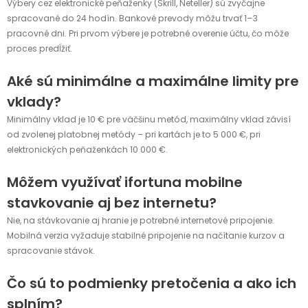
Výbery cez elektronické peňaženky (Skrill, Neteller) sú zvyčajne
spracované do 24 hodín. Bankové prevody môžu trvať 1–3
pracovné dni. Pri prvom výbere je potrebné overenie účtu, čo môže
proces predĺžiť.
Aké sú minimálne a maximálne limity pre
vklady?
Minimálny vklad je 10 € pre väčšinu metód, maximálny vklad závisí
od zvolenej platobnej metódy – pri kartách je to 5 000 €, pri
elektronických peňaženkách 10 000 €.
Môžem využívať ifortuna mobilne
stavkovanie aj bez internetu?
Nie, na stávkovanie aj hranie je potrebné internetové pripojenie.
Mobilná verzia vyžaduje stabilné pripojenie na načítanie kurzov a
spracovanie stávok.
Čo sú to podmienky pretočenia a ako ich
splním?