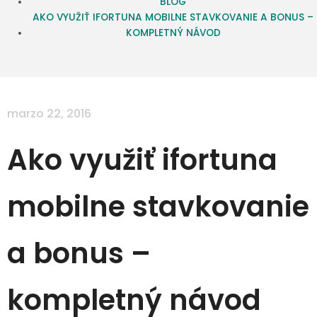
BLOG
AKO VYUŽIŤ IFORTUNA MOBILNE STAVKOVANIE A BONUS –
KOMPLETNÝ NÁVOD
marzo 22, 2016
Ako využiť ifortuna
mobilne stavkovanie
a bonus –
kompletný návod